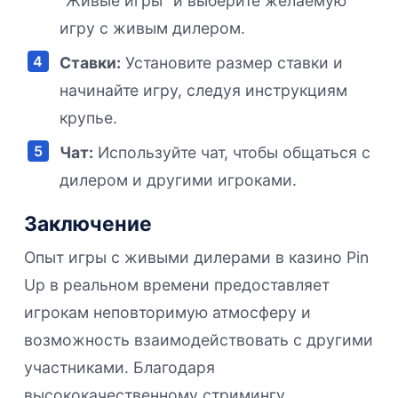
“Живые игры” и выберите желаемую
игру с живым дилером.
Ставки:
Установите размер ставки и
начинайте игру, следуя инструкциям
крупье.
Чат:
Используйте чат, чтобы общаться с
дилером и другими игроками.
Заключение
Опыт игры с живыми дилерами в казино Pin
Up в реальном времени предоставляет
игрокам неповторимую атмосферу и
возможность взаимодействовать с другими
участниками. Благодаря
высококачественному стримингу,