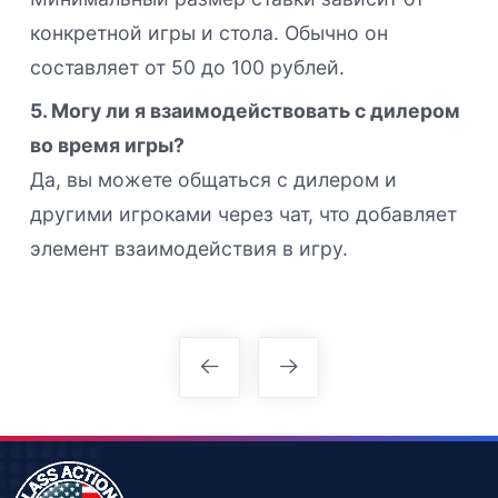
конкретной игры и стола. Обычно он
составляет от 50 до 100 рублей.
5. Могу ли я взаимодействовать с дилером
во время игры?
Да, вы можете общаться с дилером и
другими игроками через чат, что добавляет
элемент взаимодействия в игру.