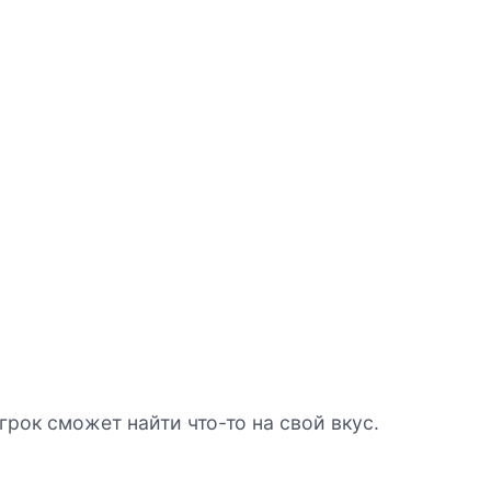
рок сможет найти что-то на свой вкус.