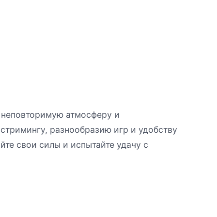
м неповторимую атмосферу и
стримингу, разнообразию игр и удобству
йте свои силы и испытайте удачу с