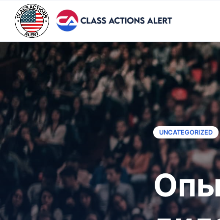
UNCATEGORIZED
Опы