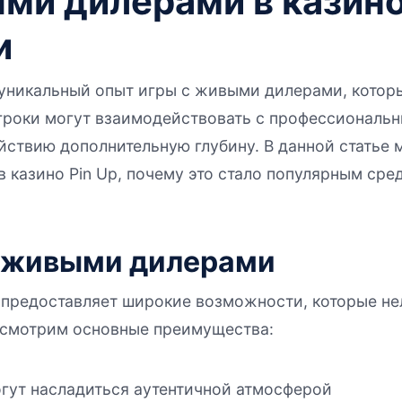
ми дилерами в казино 
и
 уникальный опыт игры с живыми дилерами, котор
Игроки могут взаимодействовать с профессиональ
ействию дополнительную глубину. В данной статье
казино Pin Up, почему это стало популярным сред
 живыми дилерами
 предоставляет широкие возможности, которые не
ассмотрим основные преимущества:
гут насладиться аутентичной атмосферой