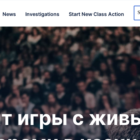
News
Investigations
Start New Class Action
т игры с жив