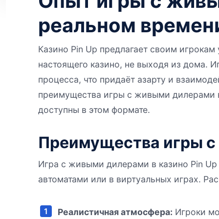
Опыт игры с живы
реальном времен
Казино Pin Up предлагает своим игрокам
настоящего казино, не выходя из дома. 
процесса, что придаёт азарту и взаимод
преимущества игры с живыми дилерами в 
доступны в этом формате.
Преимущества игры с
Игра с живыми дилерами в казино Pin Up
автоматами или в виртуальных играх. Р
Реалистичная атмосфера:
Игроки мо