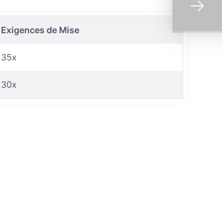
Exigences de Mise
35x
30x