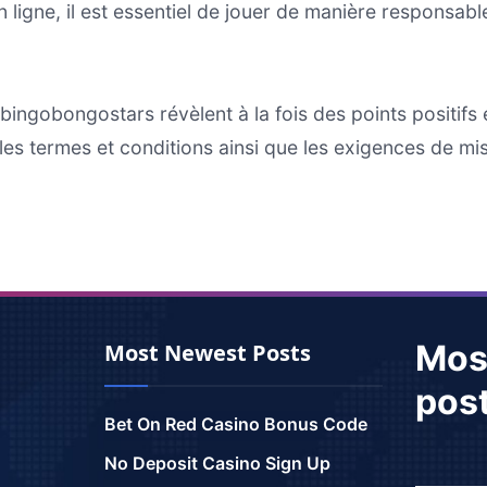
ligne, il est essentiel de jouer de manière responsabl
bingobongostars révèlent à la fois des points positifs 
s termes et conditions ainsi que les exigences de mis
Mos
Most Newest Posts
pos
Bet On Red Casino Bonus Code
No Deposit Casino Sign Up