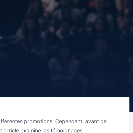
ifférentes promotions. Cependant, avant de
et article examine les témoignages