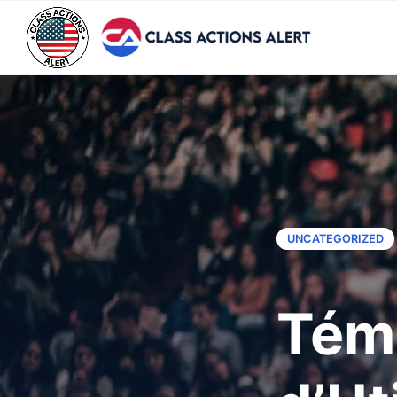
UNCATEGORIZED
Tém