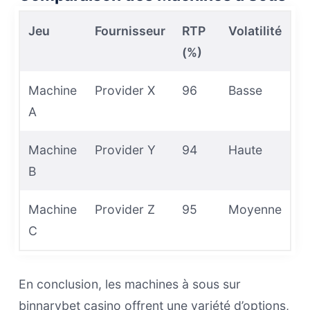
Jeu
Fournisseur
RTP
Volatilité
(%)
Machine
Provider X
96
Basse
A
Machine
Provider Y
94
Haute
B
Machine
Provider Z
95
Moyenne
C
En conclusion, les machines à sous sur
binnarybet casino offrent une variété d’options,