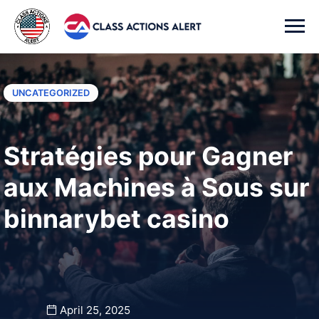
UNCATEGORIZED
Stratégies pour Gagner
aux Machines à Sous sur
binnarybet casino
April 25, 2025