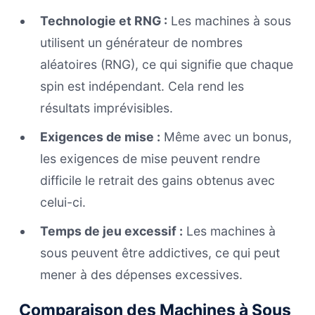
Technologie et RNG :
Les machines à sous
utilisent un générateur de nombres
aléatoires (RNG), ce qui signifie que chaque
spin est indépendant. Cela rend les
résultats imprévisibles.
Exigences de mise :
Même avec un bonus,
les exigences de mise peuvent rendre
difficile le retrait des gains obtenus avec
celui-ci.
Temps de jeu excessif :
Les machines à
sous peuvent être addictives, ce qui peut
mener à des dépenses excessives.
Comparaison des Machines à Sous