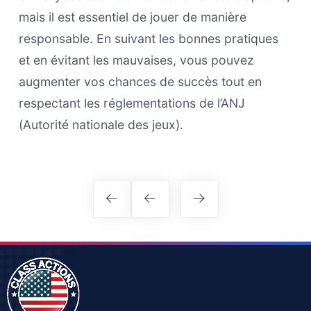
mais il est essentiel de jouer de manière
responsable. En suivant les bonnes pratiques
et en évitant les mauvaises, vous pouvez
augmenter vos chances de succès tout en
respectant les réglementations de l’ANJ
(Autorité nationale des jeux).