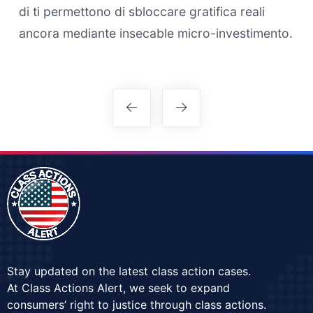
di ti permettono di sbloccare gratifica reali
ancora mediante insecable micro-investimento.
Stay updated on the latest class action cases.
At Class Actions Alert, we seek to expand
consumers’ right to justice through class actions.