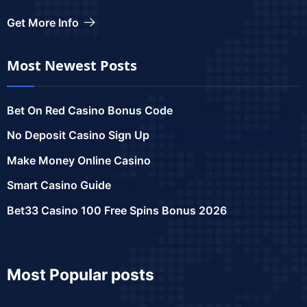
Get More Info
Most Newest Posts
Bet On Red Casino Bonus Code
No Deposit Casino Sign Up
Make Money Online Casino
Smart Casino Guide
Bet33 Casino 100 Free Spins Bonus 2026
Most Popular posts