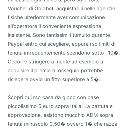
Voucher di Goldbet, acquistabili nelle agenzie
fisiche ulteriormente aver comunicazione
all’operatore il conveniente espressione
insistente. Sono tantissimi i tumulto durante
Paypal entro cui scegliere, eppure rso limiti di
tenuta infrequentemente scendono sotto i 10�.
Occorre stringere a mente ad esempio a
acquisire il premio di ossequio potrebbe
risiedere ovvio un fitto superiore a 5�.
Scopri qui rso casa da gioco con base
piccolissimo 5 euro sopra Italia. La battuta e
approvazione, esistono mucchio ADM sopra
tenuta minuscolo 0,50� ovvero 1� che razza