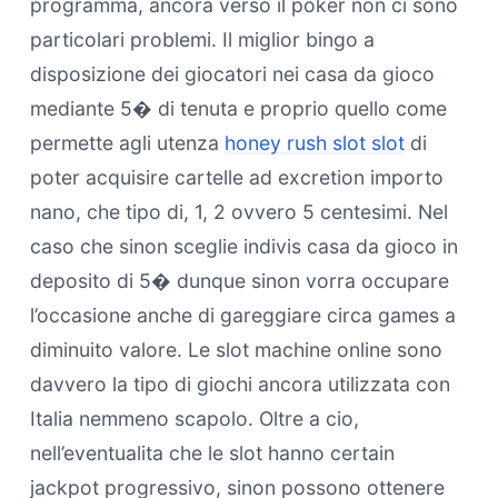
programma, ancora verso il poker non ci sono
particolari problemi. Il miglior bingo a
disposizione dei giocatori nei casa da gioco
mediante 5� di tenuta e proprio quello come
permette agli utenza
honey rush slot slot
di
poter acquisire cartelle ad excretion importo
nano, che tipo di, 1, 2 ovvero 5 centesimi. Nel
caso che sinon sceglie indivis casa da gioco in
deposito di 5� dunque sinon vorra occupare
l’occasione anche di gareggiare circa games a
diminuito valore. Le slot machine online sono
davvero la tipo di giochi ancora utilizzata con
Italia nemmeno scapolo. Oltre a cio,
nell’eventualita che le slot hanno certain
jackpot progressivo, sinon possono ottenere