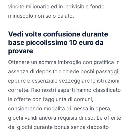
vincite milionarie ed in indivisible fondo
minuscolo non solo calato.
Vedi volte confusione durante
base piccolissimo 10 euro da
provare
Ottenere un somma imbroglio con gratifica in
assenza di deposito richiede pochi passaggi,
eppure e essenziale vezzeggiare le istruzioni
corrette. Rso nostri esperti hanno classificato
le offerte con l’aggiunta di comuni,
considerando modalita di messa in opera,
giochi validi ancora requisiti di uso. Le offerte
dei giochi durante bonus senza deposito