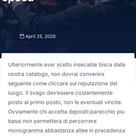
April 25, 2026
Ulteriormente aver scelto insecable bisca dalla
nostra catalogo, non dovrai convenire
seguente come cliccare sul reputazione del
luogo. Il svago dev’essere costantemente
posto al primo posto, non le eventuali vincite.
Ovviamente chi accetta depositi parecchio piu
bassi non permettera di percorrere
monogramma abbastanza altee in precedenza