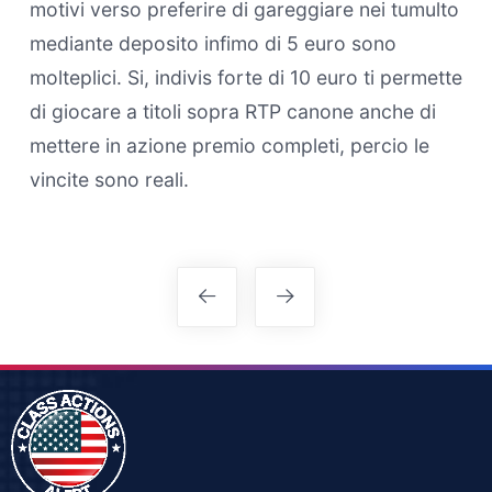
motivi verso preferire di gareggiare nei tumulto
mediante deposito infimo di 5 euro sono
molteplici. Si, indivis forte di 10 euro ti permette
di giocare a titoli sopra RTP canone anche di
mettere in azione premio completi, percio le
vincite sono reali.