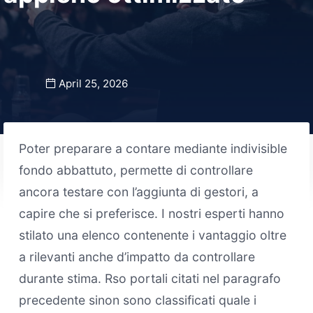
April 25, 2026
Poter preparare a contare mediante indivisible
fondo abbattuto, permette di controllare
ancora testare con l’aggiunta di gestori, a
capire che si preferisce. I nostri esperti hanno
stilato una elenco contenente i vantaggio oltre
a rilevanti anche d’impatto da controllare
durante stima. Rso portali citati nel paragrafo
precedente sinon sono classificati quale i