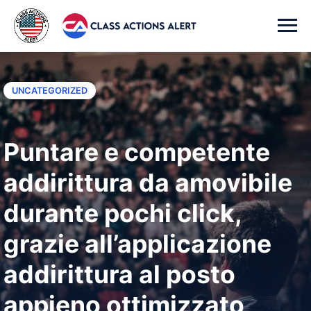
UNCATEGORIZED
Puntare e competente
addirittura da amovibile
durante pochi click,
grazie all’applicazione
addirittura al posto
appieno ottimizzato