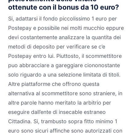
ottenute con il bonus da 10 euro?
Si, adattarsi il fondo piccolissimo 1 euro per
Postepay e possibile nei molti mucchio eppure
devi costantemente analizzare la quantita dei
metodi di deposito per verificare se c’e
Postepay entro lui. Piuttosto, il scommettitore
puo abbracciare a gareggiare ciononostante
solo riguardo a una selezione limitata di titoli.
Altre piattaforme che offrono questa
alternativa al scommettitore sono straniere, in
altre parole hanno meritato la arbitrio per
eseguire dall’ente di insecable estraneo
Cittadina. Si, trambusto sopra fitto minimo 1
euro sono sicuri affinche sono autorizzati con