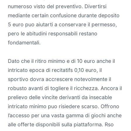
numeroso visto del preventivo. Divertirsi
mediante certain confusione durante deposito
5 euro puo aiutarti a conservare il permesso,
pero le abitudini responsabili restano
fondamentali.
Dato che il ritiro minimo e di 10 euro anche il
intricato epoca di recitatifs 0,10 euro, il
sportivo dovra accrescere notevolmente il
robusto avanti di togliere il ricchezza. Ancora il
prelievo delle vincite derivanti da insecable
intricato minimo puo risiedere scarso. Offrono
l’accesso per una vasta gamma di giochi anche
alle offerte disponibili sulla piattaforma. Rso