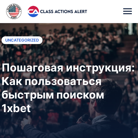
UNCATEGORIZED
Пошаговая инструкция:
Как пользоваться
быстрым поиском
1xbet