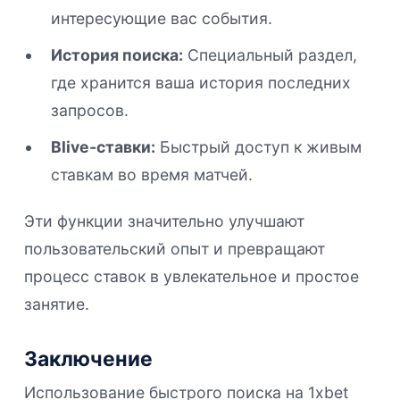
интересующие вас события.
История поиска:
Специальный раздел,
где хранится ваша история последних
запросов.
Blive-ставки:
Быстрый доступ к живым
ставкам во время матчей.
Эти функции значительно улучшают
пользовательский опыт и превращают
процесс ставок в увлекательное и простое
занятие.
Заключение
Использование быстрого поиска на 1xbet