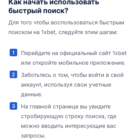
Как начать использовать
быстрый поиск?
Для того чтобы воспользоваться быстрым
поиском на 1xbet, следуйте этим шагам:
Перейдите на официальный сайт 1xbet
или откройте мобильное приложение.
Заботьтесь о том, чтобы войти в свой
аккаунт, используя свои учетные
данные.
На главной странице вы увидите
стробирующую строку поиска, где
можно вводить интересующие вас
запросы.