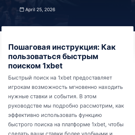
April 25, 2026
Пошаговая инструкция: Как
пользоваться быстрым
поиском 1xbet
Быстрый поиск на 1xbet предоставляет
игрокам возможность мгновенно находить
нужные ставки и события. В этом
руководстве мы подробно рассмотрим, как
эффективно использовать функцию
быстрого поиска на платформе 1xbet, чтобы
сделать ваши ставки более удобными и