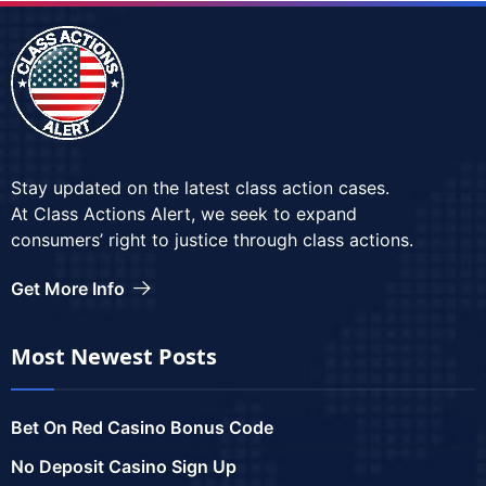
Stay updated on the latest class action cases.
At Class Actions Alert, we seek to expand
consumers’ right to justice through class actions.
Get More Info
Most Newest Posts
Bet On Red Casino Bonus Code
No Deposit Casino Sign Up