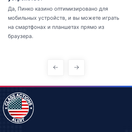
Да, Пинко казино оптимизировано для
мобильных устройств, и вы можете играть
на смартфонах и планшетах прямо из
браузера.