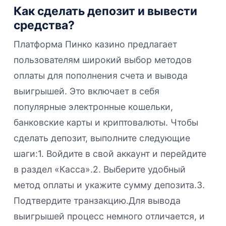
Как сделать депозит и вывести
средства?
Платформа Пинко казино предлагает
пользователям широкий выбор методов
оплаты для пополнения счета и вывода
выигрышей. Это включает в себя
популярные электронные кошельки,
банковские карты и криптовалюты. Чтобы
сделать депозит, выполните следующие
шаги:1. Войдите в свой аккаунт и перейдите
в раздел «Касса».2. Выберите удобный
метод оплаты и укажите сумму депозита.3.
Подтвердите транзакцию.Для вывода
выигрышей процесс немного отличается, и