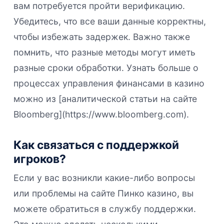
вам потребуется пройти верификацию.
Убедитесь, что все ваши данные корректны,
чтобы избежать задержек. Важно также
помнить, что разные методы могут иметь
разные сроки обработки. Узнать больше о
процессах управления финансами в казино
можно из [аналитической статьи на сайте
Bloomberg](https://www.bloomberg.com).
Как связаться с поддержкой
игроков?
Если у вас возникли какие-либо вопросы
или проблемы на сайте Пинко казино, вы
можете обратиться в службу поддержки.