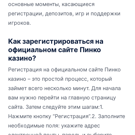
основные моменты, касающиеся
регистрации, депозитов, игр и поддержки
игроков.
Как зарегистрироваться на
официальном сайте Пинко
казино?
Регистрация на официальном сайте Пинко
казино – это простой процесс, который
займет всего несколько минут. Для начала
вам нужно перейти на главную страницу
сайта. Затем следуйте этим шагам:1.
Нажмите кнопку “Регистрация”.2. Заполните
необходимые поля: укажите адрес
электронной почты, пароль и выберите