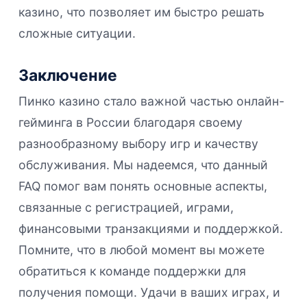
казино, что позволяет им быстро решать
сложные ситуации.
Заключение
Пинко казино стало важной частью онлайн-
гейминга в России благодаря своему
разнообразному выбору игр и качеству
обслуживания. Мы надеемся, что данный
FAQ помог вам понять основные аспекты,
связанные с регистрацией, играми,
финансовыми транзакциями и поддержкой.
Помните, что в любой момент вы можете
обратиться к команде поддержки для
получения помощи. Удачи в ваших играх, и