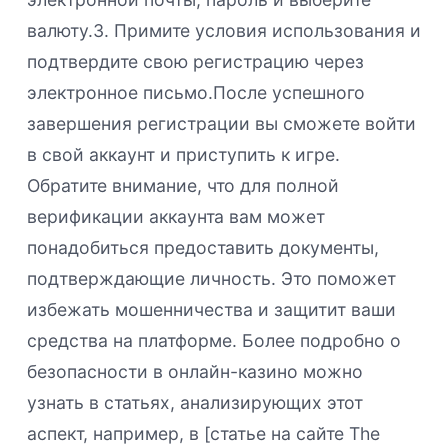
валюту.3. Примите условия использования и
подтвердите свою регистрацию через
электронное письмо.После успешного
завершения регистрации вы сможете войти
в свой аккаунт и приступить к игре.
Обратите внимание, что для полной
верификации аккаунта вам может
понадобиться предоставить документы,
подтверждающие личность. Это поможет
избежать мошенничества и защитит ваши
средства на платформе. Более подробно о
безопасности в онлайн-казино можно
узнать в статьях, анализирующих этот
аспект, например, в [статье на сайте The