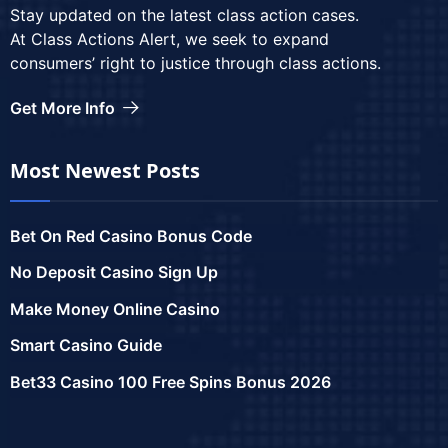
Stay updated on the latest class action cases.
At Class Actions Alert, we seek to expand
consumers’ right to justice through class actions.
Get More Info
Most Newest Posts
Bet On Red Casino Bonus Code
No Deposit Casino Sign Up
Make Money Online Casino
Smart Casino Guide
Bet33 Casino 100 Free Spins Bonus 2026