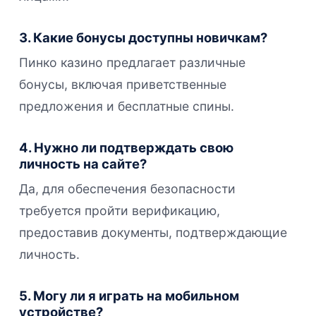
3. Какие бонусы доступны новичкам?
Пинко казино предлагает различные
бонусы, включая приветственные
предложения и бесплатные спины.
4. Нужно ли подтверждать свою
личность на сайте?
Да, для обеспечения безопасности
требуется пройти верификацию,
предоставив документы, подтверждающие
личность.
5. Могу ли я играть на мобильном
устройстве?