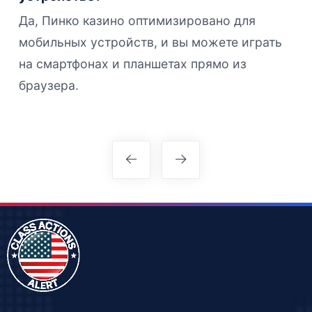
Да, Пинко казино оптимизировано для
мобильных устройств, и вы можете играть
на смартфонах и планшетах прямо из
браузера.