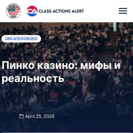
UNCATEGORIZED
Пинко казино: мифы и
реальность
April 25, 2026