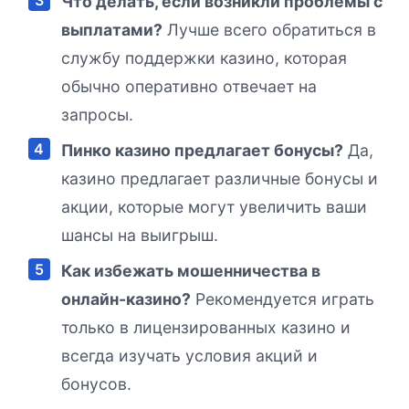
Что делать, если возникли проблемы с
выплатами?
Лучше всего обратиться в
службу поддержки казино, которая
обычно оперативно отвечает на
запросы.
Пинко казино предлагает бонусы?
Да,
казино предлагает различные бонусы и
акции, которые могут увеличить ваши
шансы на выигрыш.
Как избежать мошенничества в
онлайн-казино?
Рекомендуется играть
только в лицензированных казино и
всегда изучать условия акций и
бонусов.