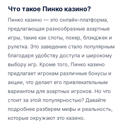
Что такое Пинко казино?
Пинко казино — это онлайн-платформа,
предлагающая разнообразные азартные
игры, такие как слоты, покер, блэкджек и
рулетка. Это заведение стало популярным
благодаря удобству доступа и широкому
выбору игр. Кроме того, Пинко казино
предлагает игрокам различные бонусы и
акции, что делает его привлекательным
вариантом для азартных игроков. Но что
стоит за этой популярностью? Давайте
подробнее разберем мифы и реальность,
которые окружают это казино.