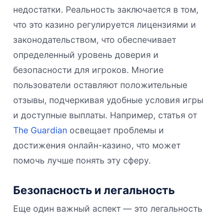
недостатки. Реальность заключается в том,
что это казино регулируется лицензиями и
законодательством, что обеспечивает
определенный уровень доверия и
безопасности для игроков. Многие
пользователи оставляют положительные
отзывы, подчеркивая удобные условия игры
и доступные выплаты. Например, статья от
The Guardian
освещает проблемы и
достижения онлайн-казино, что может
помочь лучше понять эту сферу.
Безопасность и легальность
Еще один важный аспект — это легальность