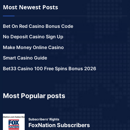
Most Newest Posts
Bet On Red Casino Bonus Code
No Deposit Casino Sign Up
Make Money Online Casino
Smart Casino Guide
Bet33 Casino 100 Free Spins Bonus 2026
Most Popular posts