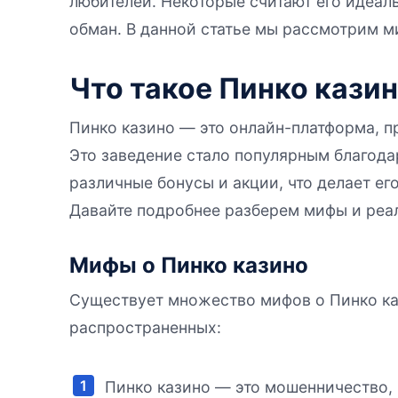
любителей. Некоторые считают его идеаль
обман. В данной статье мы рассмотрим ми
Что такое Пинко кази
Пинко казино — это онлайн-платформа, пр
Это заведение стало популярным благода
различные бонусы и акции, что делает ег
Давайте подробнее разберем мифы и реал
Мифы о Пинко казино
Существует множество мифов о Пинко ка
распространенных:
Пинко казино — это мошенничество,