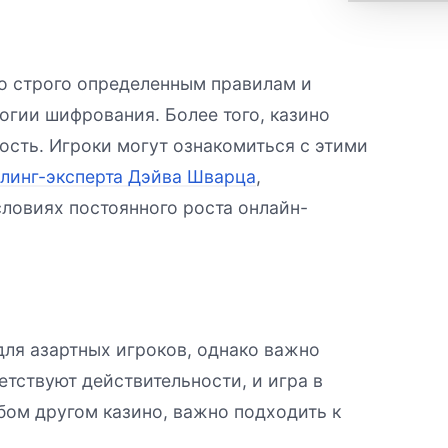
но строго определенным правилам и
огии шифрования. Более того, казино
ость. Игроки могут ознакомиться с этими
линг-эксперта Дэйва Шварца
,
словиях постоянного роста онлайн-
ля азартных игроков, однако важно
тствуют действительности, и игра в
бом другом казино, важно подходить к