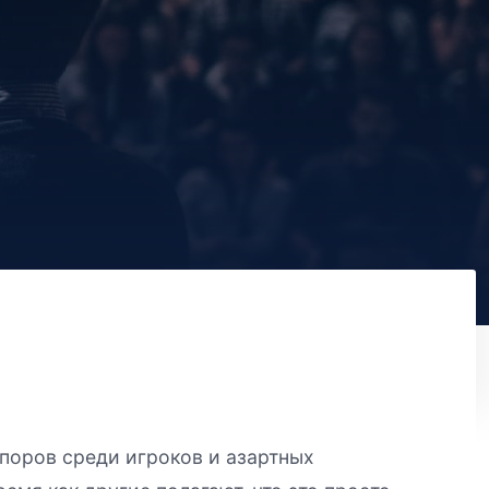
споров среди игроков и азартных