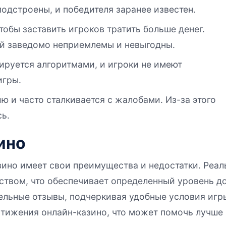
 подстроены, и победителя заранее известен.
тобы заставить игроков тратить больше денег.
ий заведомо неприемлемы и невыгодны.
ируется алгоритмами, и игроки не имеют
игры.
ю и часто сталкивается с жалобами. Из-за этого
сь.
ино
ино имеет свои преимущества и недостатки. Реальн
ством, что обеспечивает определенный уровень до
льные отзывы, подчеркивая удобные условия игры
ижения онлайн-казино, что может помочь лучше п