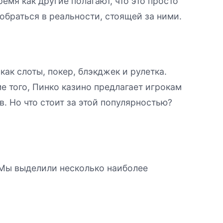
емя как другие полагают, что это просто
обраться в реальности, стоящей за ними.
ак слоты, покер, блэкджек и рулетка.
е того, Пинко казино предлагает игрокам
. Но что стоит за этой популярностью?
 Мы выделили несколько наиболее