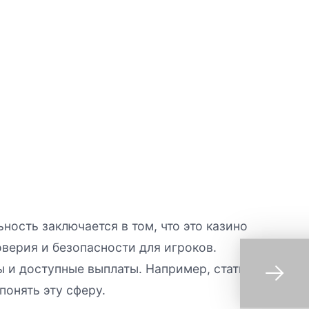
ость заключается в том, что это казино
верия и безопасности для игроков.
 и доступные выплаты. Например, статья
онять эту сферу.