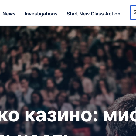
News
Investigations
Start New Class Action
ко казино: ми