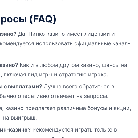
росы (FAQ)
азино?
Да, Пинко казино имеет лицензии и
екомендуется использовать официальные каналы
азино?
Как и в любом другом казино, шансы на
, включая вид игры и стратегию игрока.
ы с выплатами?
Лучше всего обратиться в
бычно оперативно отвечает на запросы.
, казино предлагает различные бонусы и акции,
ы на выигрыш.
йн-казино?
Рекомендуется играть только в