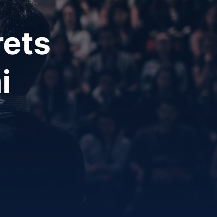
rets
i