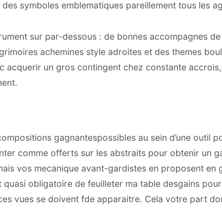
c des symboles emblematiques pareillement tous les ag
strument sur par-dessous : de bonnes accompagnes de
 grimoires achemines style adroites et des themes bou
avec acquerir un gros contingent chez constante accro
ment.
s compositions gagnantespossibles au sein d’une outil p
nter comme offerts sur les abstraits pour obtenir un 
mais vos mecanique avant-gardistes en proposent en ge
st quasi obligatoire de feuilleter ma table desgains pou
ces vues se doivent fde apparaitre. Cela votre part d