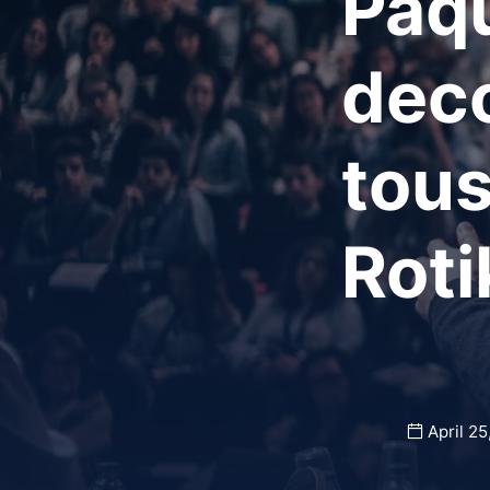
Paq
deco
tous
Rotik
April 25