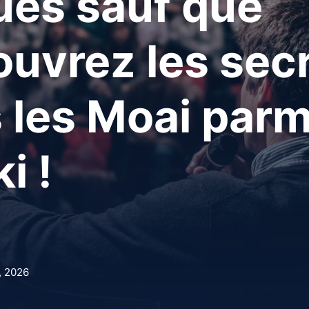
ues sauf que
uvrez les sec
 les Moai parm
i !
, 2026