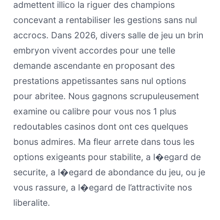
admettent illico la riguer des champions
concevant a rentabiliser les gestions sans nul
accrocs. Dans 2026, divers salle de jeu un brin
embryon vivent accordes pour une telle
demande ascendante en proposant des
prestations appetissantes sans nul options
pour abritee. Nous gagnons scrupuleusement
examine ou calibre pour vous nos 1 plus
redoutables casinos dont ont ces quelques
bonus admires. Ma fleur arrete dans tous les
options exigeants pour stabilite, a l�egard de
securite, a l�egard de abondance du jeu, ou je
vous rassure, a l�egard de l’attractivite nos
liberalite.