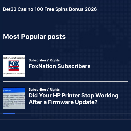
Bet33 Casino 100 Free Spins Bonus 2026
Most Popular posts