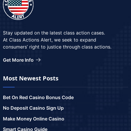
Stay updated on the latest class action cases.
At Class Actions Alert, we seek to expand
consumers’ right to justice through class actions.
Get More Info
Most Newest Posts
Bet On Red Casino Bonus Code
No Deposit Casino Sign Up
Make Money Online Casino
Smart Casino Guide