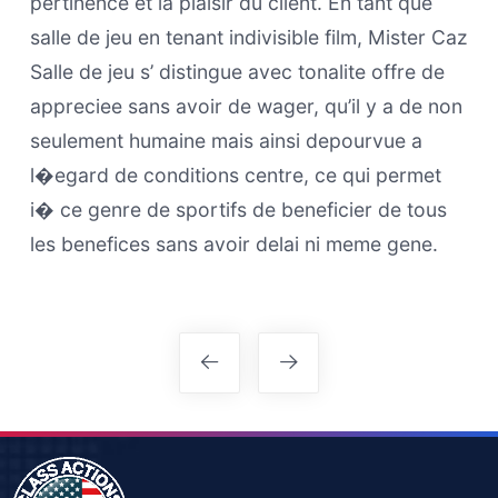
pertinence et la plaisir du client. En tant que
salle de jeu en tenant indivisible film, Mister Caz
Salle de jeu s’ distingue avec tonalite offre de
appreciee sans avoir de wager, qu’il y a de non
seulement humaine mais ainsi depourvue a
l�egard de conditions centre, ce qui permet
i� ce genre de sportifs de beneficier de tous
les benefices sans avoir delai ni meme gene.