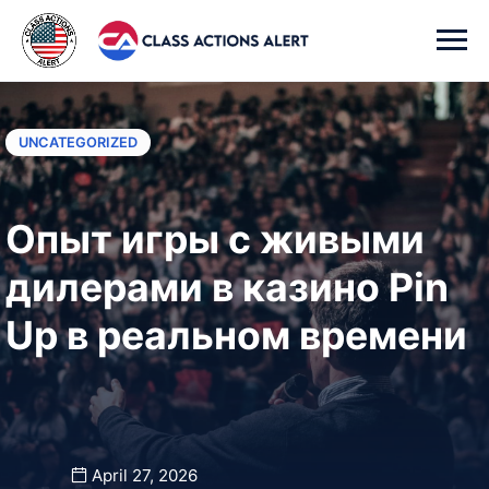
UNCATEGORIZED
Опыт игры с живыми
дилерами в казино Pin
Up в реальном времени
April 27, 2026