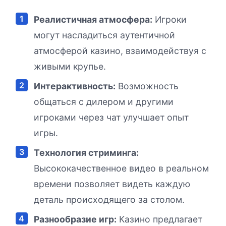
Реалистичная атмосфера:
Игроки
могут насладиться аутентичной
атмосферой казино, взаимодействуя с
живыми крупье.
Интерактивность:
Возможность
общаться с дилером и другими
игроками через чат улучшает опыт
игры.
Технология стриминга:
Высококачественное видео в реальном
времени позволяет видеть каждую
деталь происходящего за столом.
Разнообразие игр:
Казино предлагает