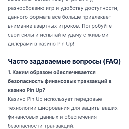
разнообразию игр и удобству доступности,
данного формата все больше привлекает
внимание азартных игроков. Попробуйте
свои силы и испытайте удачу с живыми
дилерами в казино Pin Up!
Часто задаваемые вопросы (FAQ)
1. Каким образом обеспечивается
безопасность финансовых транзакций в
казино Pin Up?
Казино Pin Up использует передовые
технологии шифрования для защиты ваших
финансовых данных и обеспечения
безопасности транзакций.