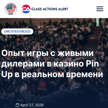
UNCATEGORIZED
Опыт игры с живыми
дилерами в казино Pin
Up в реальном времени
April 27, 2026