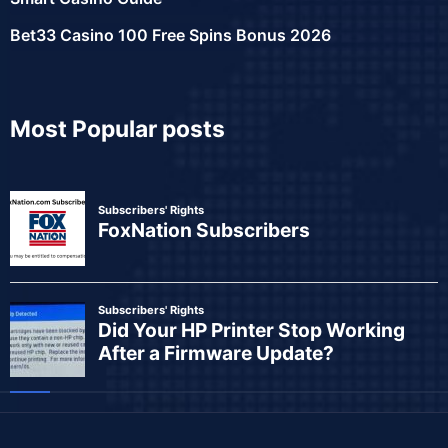
Bet33 Casino 100 Free Spins Bonus 2026
Most Popular posts