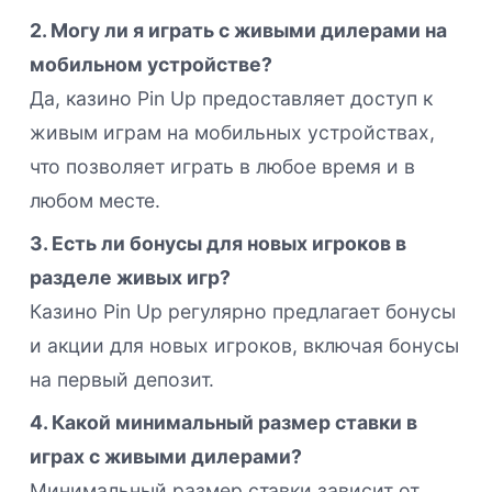
2. Могу ли я играть с живыми дилерами на
мобильном устройстве?
Да, казино Pin Up предоставляет доступ к
живым играм на мобильных устройствах,
что позволяет играть в любое время и в
любом месте.
3. Есть ли бонусы для новых игроков в
разделе живых игр?
Казино Pin Up регулярно предлагает бонусы
и акции для новых игроков, включая бонусы
на первый депозит.
4. Какой минимальный размер ставки в
играх с живыми дилерами?
Минимальный размер ставки зависит от