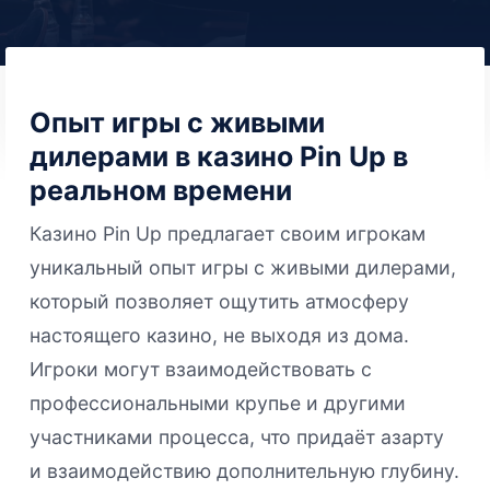
Опыт игры с живыми
дилерами в казино Pin Up в
реальном времени
Казино Pin Up предлагает своим игрокам
уникальный опыт игры с живыми дилерами,
который позволяет ощутить атмосферу
настоящего казино, не выходя из дома.
Игроки могут взаимодействовать с
профессиональными крупье и другими
участниками процесса, что придаёт азарту
и взаимодействию дополнительную глубину.