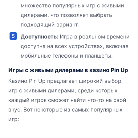
множество популярных игр с живыми
дилерами, что позволяет выбрать
подходящий вариант.
Доступность:
Игра в реальном времени
доступна на всех устройствах, включая
мобильные телефоны и планшеты.
Игры с живыми дилерами в казино Pin Up
Казино Pin Up предлагает широкий выбор
игр с живыми дилерами, среди которых
каждый игрок сможет найти что-то на свой
вкус. Вот некоторые из самых популярных
игр: