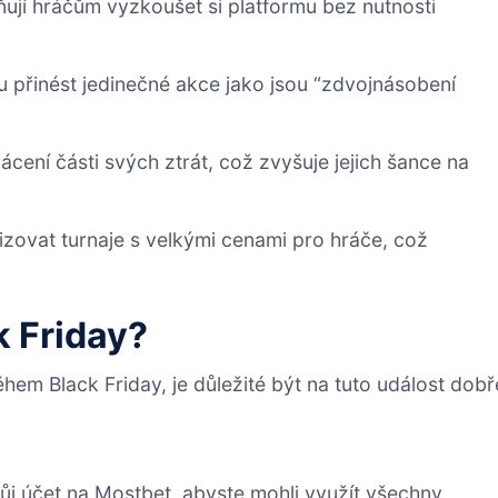
jí hráčům vyzkoušet si platformu bez nutnosti
 přinést jedinečné akce jako jsou “zdvojnásobení
cení části svých ztrát, což zvyšuje jejich šance na
ovat turnaje s velkými cenami pro hráče, což
k Friday?
m Black Friday, je důležité být na tuto událost dobře
vůj účet na Mostbet, abyste mohli využít všechny