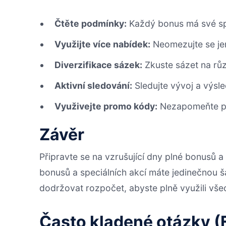
Čtěte podmínky:
Každý bonus má své spe
Využijte více nabídek:
Neomezujte se jen
Diverzifikace sázek:
Zkuste sázet na růz
Aktivní sledování:
Sledujte vývoj a výsle
Využivejte promo kódy:
Nezapomeňte pou
Závěr
Připravte se na vzrušující dny plné bonusů a
bonusů a speciálních akcí máte jedinečnou š
dodržovat rozpočet, abyste plně využili všec
Často kladené otázky (