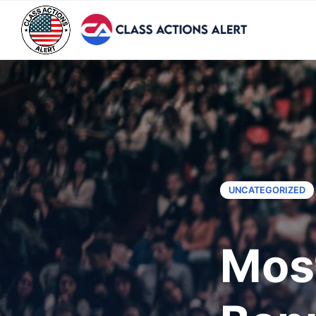
UNCATEGORIZED
Most