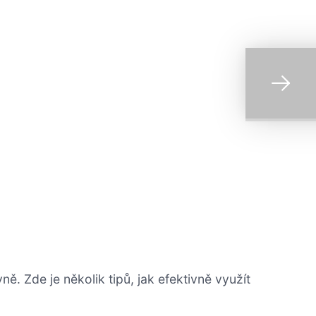
. Zde je několik tipů, jak efektivně využít