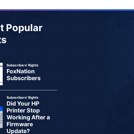
t Popular
ts