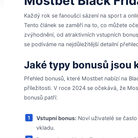
Mostbet Black Fri
Každý rok se fanoušci sázení na sport a onli
Tento článek se zaměří na to, co můžete oč
zvýhodnění, od atraktivních vstupních bonusů
se podíváme na nejdůležitější detailní přehle
Jaké typy bonusů jsou k
Přehled bonusů, které Mostbet nabízí na Bla
příležitosti. V roce 2024 se očekává, že Mos
bonusů patří:
Vstupní bonus:
Noví uživatelé se často
vkladu.