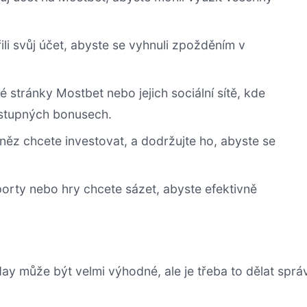
ili svůj účet, abyste se vyhnuli zpožděním v
 stránky Mostbet nebo jejich sociální sítě, kde
ostupných bonusech.
eněz chcete investovat, a dodržujte ho, abyste se
porty nebo hry chcete sázet, abyste efektivně
y může být velmi výhodné, ale je třeba to dělat správně