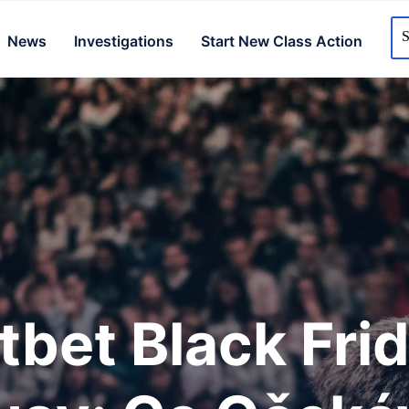
News
Investigations
Start New Class Action
bet Black Fri