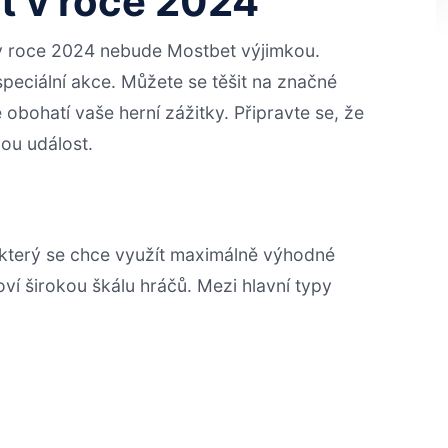
t v roce 2024
 a v roce 2024 nebude Mostbet výjimkou.
peciální akce. Můžete se těšit na značné
obohatí vaše herní zážitky. Připravte se, že
nou událost.
 který se chce využít maximálně výhodné
ví širokou škálu hráčů. Mezi hlavní typy