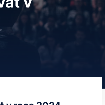
vat v