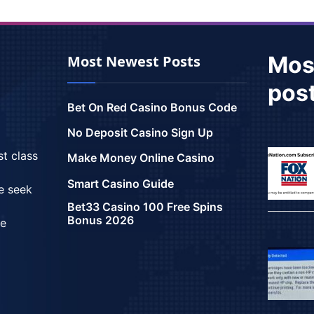
Mos
Most Newest Posts
pos
Bet On Red Casino Bonus Code
No Deposit Casino Sign Up
st class
Make Money Online Casino
Smart Casino Guide
we seek
Bet33 Casino 100 Free Spins
Bonus 2026
ce