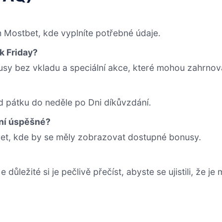
h Mostbet, kde vyplníte potřebné údaje.
k Friday?
usy bez vkladu a speciální akce, které mohou zahrnov
 od pátku do neděle po Dni díkůvzdání.
ení úspěšné?
 účet, kde by se měly zobrazovat dostupné bonusy.
důležité si je pečlivě přečíst, abyste se ujistili, že j