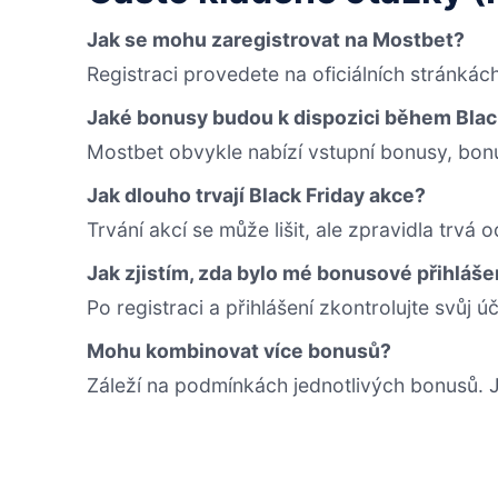
Jak se mohu zaregistrovat na Mostbet?
Registraci provedete na oficiálních stránkác
Jaké bonusy budou k dispozici během Blac
Mostbet obvykle nabízí vstupní bonusy, bon
Jak dlouho trvají Black Friday akce?
Trvání akcí se může lišit, ale zpravidla trvá
Jak zjistím, zda bylo mé bonusové přihláš
Po registraci a přihlášení zkontrolujte svůj
Mohu kombinovat více bonusů?
Záleží na podmínkách jednotlivých bonusů. Je 