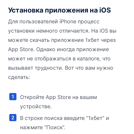
Установка приложения на iOS
Для пользователей iPhone процесс
установки немного отличается. На iOS вы
можете скачать приложение 1хбет через
App Store. Однако иногда приложение
может не отображаться в каталоге, что
вызывает трудности. Вот что вам нужно
сделать:
Откройте App Store на вашем
устройстве.
В строке поиска введите “1хбет” и
нажмите “Поиск”.