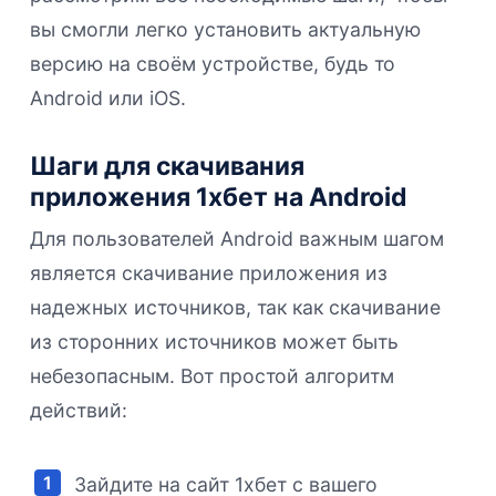
вы смогли легко установить актуальную
версию на своём устройстве, будь то
Android или iOS.
Шаги для скачивания
приложения 1хбет на Android
Для пользователей Android важным шагом
является скачивание приложения из
надежных источников, так как скачивание
из сторонних источников может быть
небезопасным. Вот простой алгоритм
действий:
Зайдите на сайт 1хбет с вашего