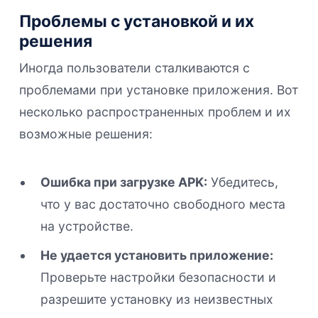
Проблемы с установкой и их
решения
Иногда пользователи сталкиваются с
проблемами при установке приложения. Вот
несколько распространенных проблем и их
возможные решения:
Ошибка при загрузке APK:
Убедитесь,
что у вас достаточно свободного места
на устройстве.
Не удается установить приложение:
Проверьте настройки безопасности и
разрешите установку из неизвестных