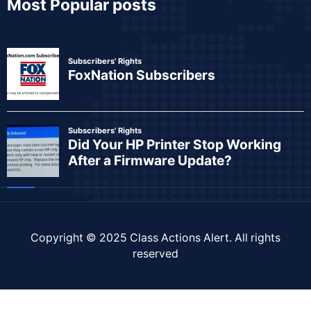
Most Popular posts
Copyright © 2025
Class Actions Alert
. All rights
reserved