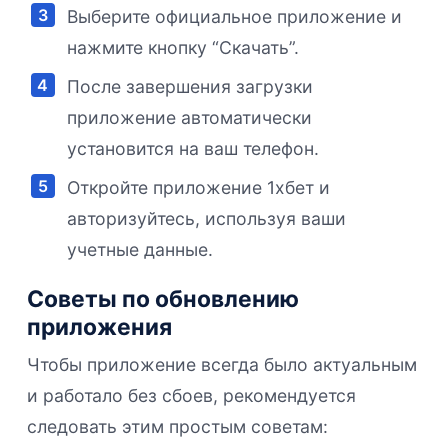
Выберите официальное приложение и
нажмите кнопку “Скачать”.
После завершения загрузки
приложение автоматически
установится на ваш телефон.
Откройте приложение 1хбет и
авторизуйтесь, используя ваши
учетные данные.
Советы по обновлению
приложения
Чтобы приложение всегда было актуальным
и работало без сбоев, рекомендуется
следовать этим простым советам: