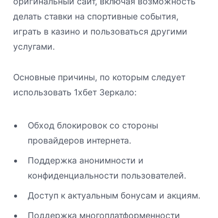
оригинальный сайт, включая возможность
делать ставки на спортивные события,
играть в казино и пользоваться другими
услугами.
Основные причины, по которым следует
использовать 1хбет Зеркало:
Обход блокировок со стороны
провайдеров интернета.
Поддержка анонимности и
конфиденциальности пользователей.
Доступ к актуальным бонусам и акциям.
Поддержка многоплатформенности