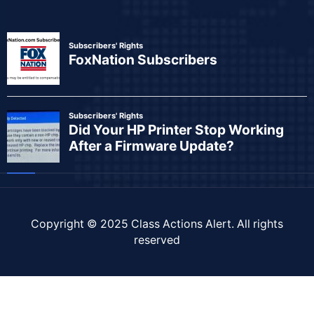
Copyright © 2025
Class Actions Alert
. All rights
reserved