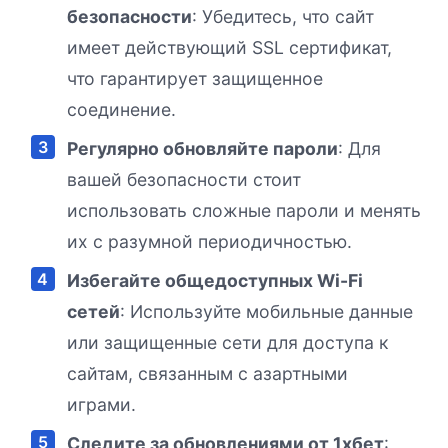
безопасности
: Убедитесь, что сайт
имеет действующий SSL сертификат,
что гарантирует защищенное
соединение.
Регулярно обновляйте пароли
: Для
вашей безопасности стоит
использовать сложные пароли и менять
их с разумной периодичностью.
Избегайте общедоступных Wi-Fi
сетей
: Используйте мобильные данные
или защищенные сети для доступа к
сайтам, связанным с азартными
играми.
Следите за обновлениями от 1хбет
: