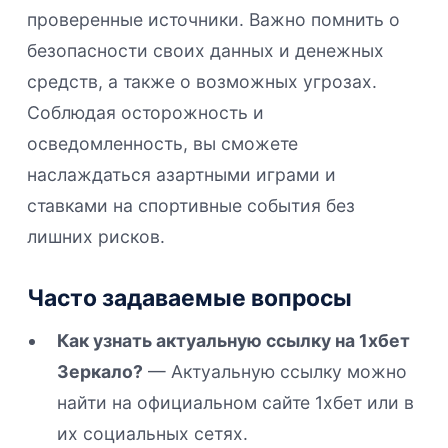
проверенные источники. Важно помнить о
безопасности своих данных и денежных
средств, а также о возможных угрозах.
Соблюдая осторожность и
осведомленность, вы сможете
наслаждаться азартными играми и
ставками на спортивные события без
лишних рисков.
Часто задаваемые вопросы
Как узнать актуальную ссылку на 1хбет
Зеркало?
— Актуальную ссылку можно
найти на официальном сайте 1хбет или в
их социальных сетях.