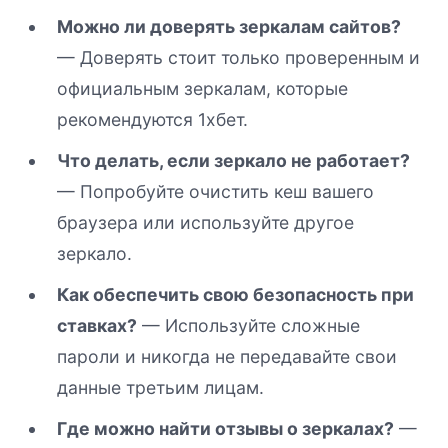
Можно ли доверять зеркалам сайтов?
— Доверять стоит только проверенным и
официальным зеркалам, которые
рекомендуются 1хбет.
Что делать, если зеркало не работает?
— Попробуйте очистить кеш вашего
браузера или используйте другое
зеркало.
Как обеспечить свою безопасность при
ставках?
— Используйте сложные
пароли и никогда не передавайте свои
данные третьим лицам.
Где можно найти отзывы о зеркалах?
—