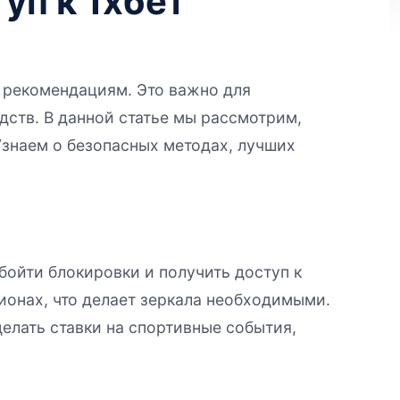
уп к 1хбет
 рекомендациям. Это важно для
ств. В данной статье мы рассмотрим,
 Узнаем о безопасных методах, лучших
бойти блокировки и получить доступ к
ионах, что делает зеркала необходимыми.
елать ставки на спортивные события,