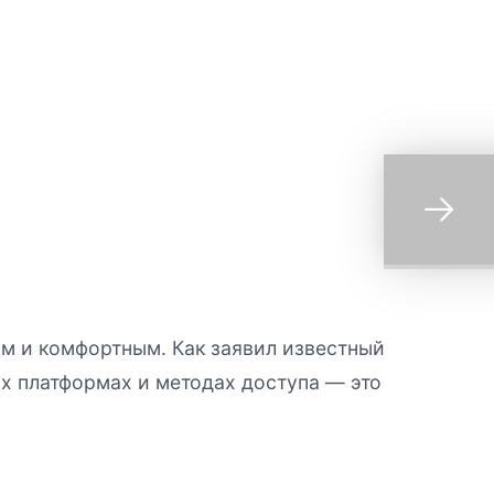
м и комфортным. Как заявил известный
ых платформах и методах доступа — это