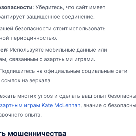
езопасности
: Убедитесь, что сайт имеет
арантирует защищенное соединение.
вашей безопасности стоит использовать
мной периодичностью.
тей
: Используйте мобильные данные или
ам, связанным с азартными играми.
 Подпишитесь на официальные социальные сети
 ссылок на зеркала.
жать многих угроз и сделать ваш опыт безопасны
азартным играм Kate McLennan
, знание о безопасн
авочного опыта.
ть мошенничества