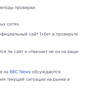
методы проверки:
ых сетях.
официальный сайт 1хбет и проверьте
ся ли сайт и отвечает ли он на ваши
ье на
BBC News
обсуждаются
ия текущей ситуации на рынке и