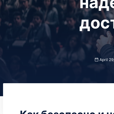
над
дос
April 29