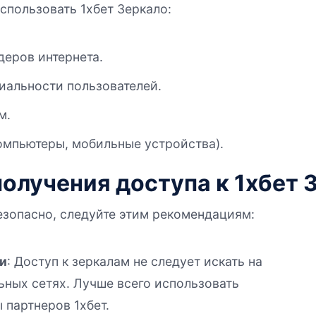
спользовать 1хбет Зеркало:
деров интернета.
альности пользователей.
м.
мпьютеры, мобильные устройства).
олучения доступа к 1хбет 
безопасно, следуйте этим рекомендациям:
и
: Доступ к зеркалам не следует искать на
ьных сетях. Лучше всего использовать
 партнеров 1хбет.