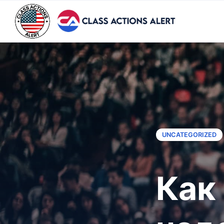
UNCATEGORIZED
Как