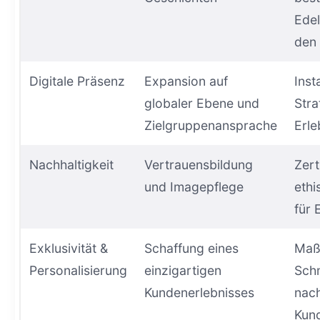
Edel
den
Digitale Präsenz
Expansion auf
Ins
globaler Ebene und
Stra
Zielgruppenansprache
Erle
Nachhaltigkeit
Vertrauensbildung
Zert
und Imagepflege
ethi
für 
Exklusivität &
Schaffung eines
Maß
Personalisierung
einzigartigen
Sch
Kundenerlebnisses
nac
Kun