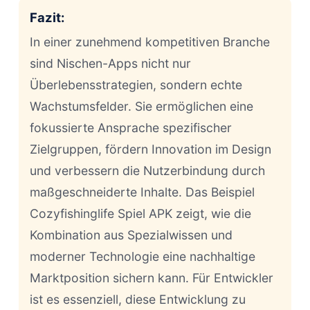
Fazit:
In einer zunehmend kompetitiven Branche
sind Nischen-Apps nicht nur
Überlebensstrategien, sondern echte
Wachstumsfelder. Sie ermöglichen eine
fokussierte Ansprache spezifischer
Zielgruppen, fördern Innovation im Design
und verbessern die Nutzerbindung durch
maßgeschneiderte Inhalte. Das Beispiel
Cozyfishinglife Spiel APK zeigt, wie die
Kombination aus Spezialwissen und
moderner Technologie eine nachhaltige
Marktposition sichern kann. Für Entwickler
ist es essenziell, diese Entwicklung zu