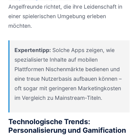
Angelfreunde richtet, die ihre Leidenschaft in
einer spielerischen Umgebung erleben
möchten.
Expertentipp:
Solche Apps zeigen, wie
spezialisierte Inhalte auf mobilen
Plattformen Nischenmärkte bedienen und
eine treue Nutzerbasis aufbauen können –
oft sogar mit geringeren Marketingkosten
im Vergleich zu Mainstream-Titeln.
Technologische Trends:
Personalisierung und Gamification