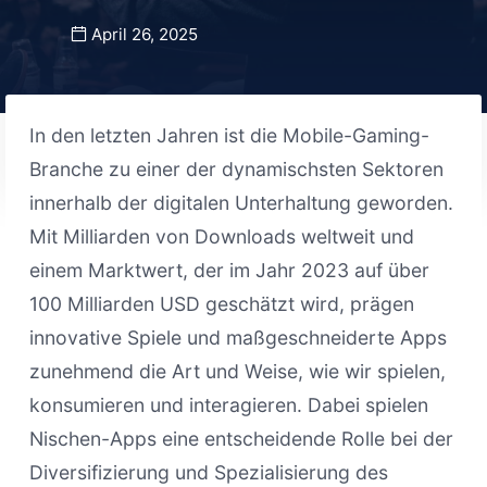
April 26, 2025
In den letzten Jahren ist die Mobile-Gaming-
Branche zu einer der dynamischsten Sektoren
innerhalb der digitalen Unterhaltung geworden.
Mit Milliarden von Downloads weltweit und
einem Marktwert, der im Jahr 2023 auf über
100 Milliarden USD geschätzt wird, prägen
innovative Spiele und maßgeschneiderte Apps
zunehmend die Art und Weise, wie wir spielen,
konsumieren und interagieren. Dabei spielen
Nischen-Apps eine entscheidende Rolle bei der
Diversifizierung und Spezialisierung des