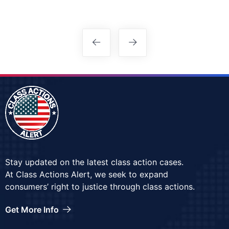
Stay updated on the latest class action cases.
At Class Actions Alert, we seek to expand
consumers’ right to justice through class actions.
Get More Info