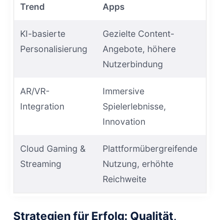
Trend
Apps
KI-basierte
Gezielte Content-
Personalisierung
Angebote, höhere
Nutzerbindung
AR/VR-
Immersive
Integration
Spielerlebnisse,
Innovation
Cloud Gaming &
Plattformübergreifende
Streaming
Nutzung, erhöhte
Reichweite
Strategien für Erfolg: Qualität,