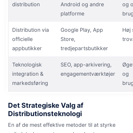
distribution
Android og andre
og o
platforme
brug
Distribution via
Google Play, App
Høj 
officielle
Store,
tro
appbutikker
tredjepartsbutikker
Teknologisk
SEO, app-arkivering,
Øge
integration &
engagementværktøjer
og
markedsføring
bru
Det Strategiske Valg af
Distributionsteknologi
En af de mest effektive metoder til at styrke