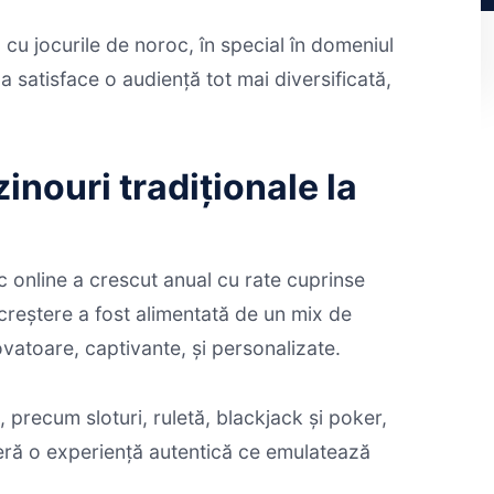
 cu jocurile de noroc, în special în domeniul
a satisface o audiență tot mai diversificată,
inouri tradiționale la
c online a crescut anual cu rate cuprinse
reștere a fost alimentată de un mix de
vatoare, captivante, și personalizate.
 precum sloturi, ruletă, blackjack și poker,
ră o experiență autentică ce emulatează