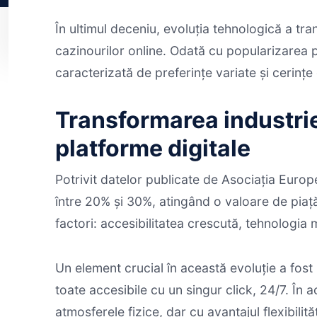
În ultimul deceniu, evoluția tehnologică a tra
cazinourilor online. Odată cu popularizarea pl
caracterizată de preferințe variate și cerințe 
Transformarea industriei
platforme digitale
Potrivit datelor publicate de Asociația Europ
între 20% și 30%, atingând o valoare de piață
factori: accesibilitatea crescută, tehnologia
Un element crucial în această evoluție a fost 
toate accesibile cu un singur click, 24/7. În
atmosferele fizice, dar cu avantajul flexibilități