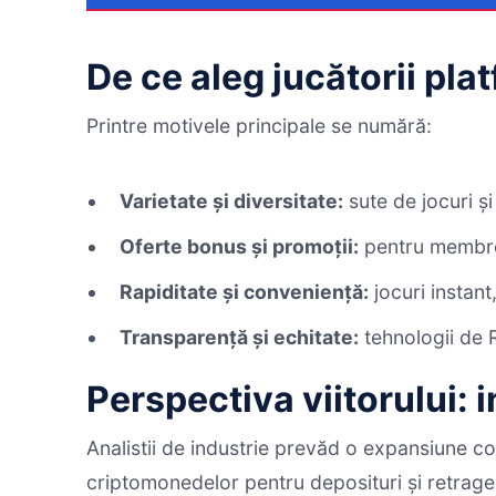
De ce aleg jucătorii pl
Printre motivele principale se numără:
Varietate și diversitate:
sute de jocuri și s
Oferte bonus și promoții:
pentru membre ș
Rapiditate și conveniență:
jocuri instant,
Transparență și echitate:
tehnologii de 
Perspectiva viitorului: i
Analistii de industrie prevăd o expansiune cont
criptomonedelor pentru deposituri și retrageri