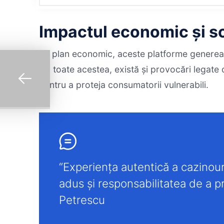
Impactul economic și soc
Pe plan economic, aceste platforme generează
Cu toate acestea, există și provocări legate
pentru a proteja consumatorii vulnerabili.
“Experiența autentică a cazinouri
adus și responsabilitatea de a p
Petrescu