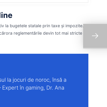
line
 la bugetele statale prin taxe și impozite.
ărora reglementările devin tot mai stricte
ul la jocuri de noroc, însă a
— Expert în gaming, Dr. Ana