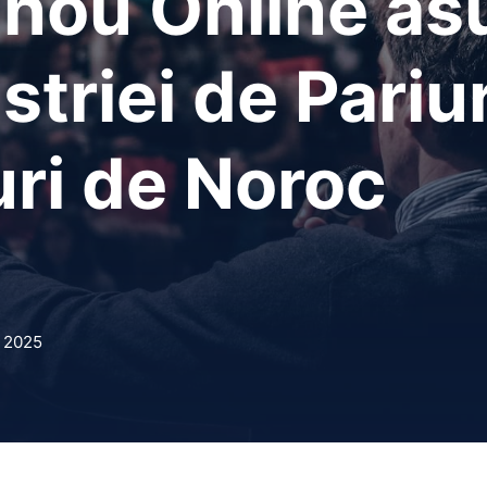
nou Online as
striei de Pariur
ri de Noroc
, 2025