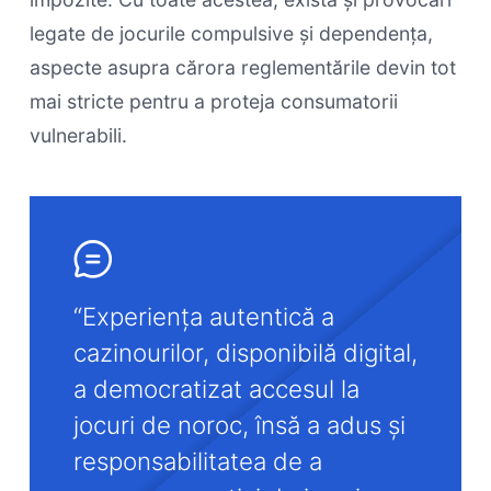
legate de jocurile compulsive și dependența,
aspecte asupra cărora reglementările devin tot
mai stricte pentru a proteja consumatorii
vulnerabili.
“Experiența autentică a
cazinourilor, disponibilă digital,
a democratizat accesul la
jocuri de noroc, însă a adus și
responsabilitatea de a