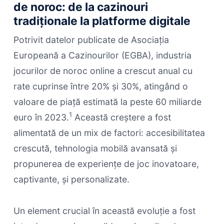
de noroc: de la cazinouri
tradiționale la platforme digitale
Potrivit datelor publicate de Asociația
Europeană a Cazinourilor (EGBA), industria
jocurilor de noroc online a crescut anual cu
rate cuprinse între 20% și 30%, atingând o
valoare de piață estimată la peste 60 miliarde
1
euro în 2023.
Această creștere a fost
alimentată de un mix de factori: accesibilitatea
crescută, tehnologia mobilă avansată și
propunerea de experiențe de joc inovatoare,
captivante, și personalizate.
Un element crucial în această evoluție a fost