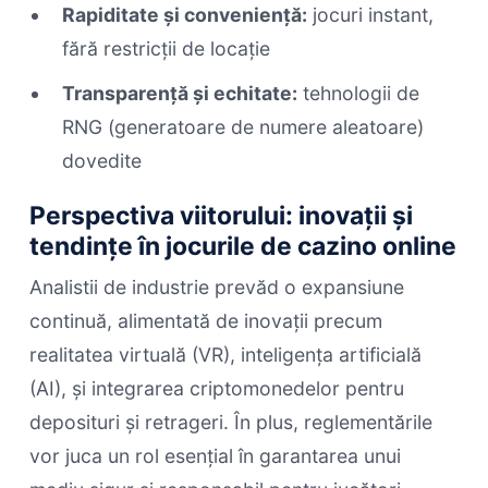
Rapiditate și conveniență:
jocuri instant,
fără restricții de locație
Transparență și echitate:
tehnologii de
RNG (generatoare de numere aleatoare)
dovedite
Perspectiva viitorului: inovații și
tendințe în jocurile de cazino online
Analistii de industrie prevăd o expansiune
continuă, alimentată de inovații precum
realitatea virtuală (VR), inteligența artificială
(AI), și integrarea criptomonedelor pentru
deposituri și retrageri. În plus, reglementările
vor juca un rol esențial în garantarea unui