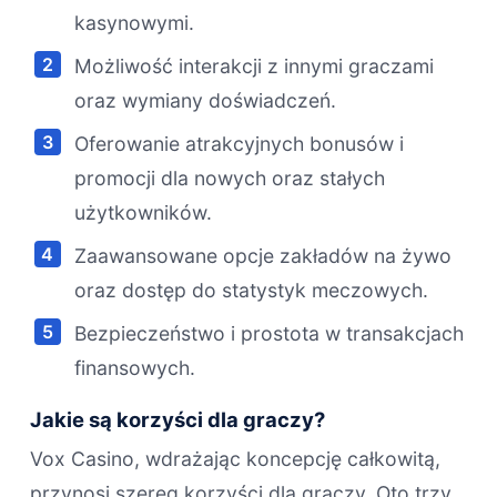
kasynowymi.
Możliwość interakcji z innymi graczami
oraz wymiany doświadczeń.
Oferowanie atrakcyjnych bonusów i
promocji dla nowych oraz stałych
użytkowników.
Zaawansowane opcje zakładów na żywo
oraz dostęp do statystyk meczowych.
Bezpieczeństwo i prostota w transakcjach
finansowych.
Jakie są korzyści dla graczy?
Vox Casino, wdrażając koncepcję całkowitą,
przynosi szereg korzyści dla graczy. Oto trzy