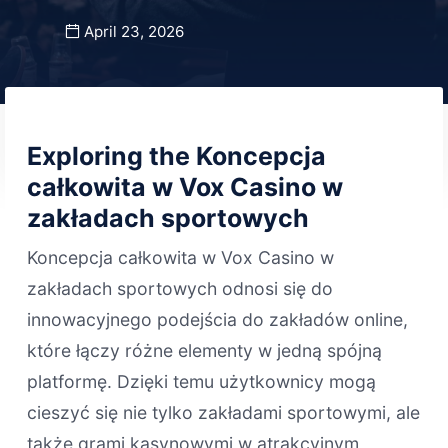
April 23, 2026
Exploring the Koncepcja
całkowita w Vox Casino w
zakładach sportowych
Koncepcja całkowita w Vox Casino w
zakładach sportowych odnosi się do
innowacyjnego podejścia do zakładów online,
które łączy różne elementy w jedną spójną
platformę. Dzięki temu użytkownicy mogą
cieszyć się nie tylko zakładami sportowymi, ale
także grami kasynowymi w atrakcyjnym