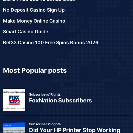
No Deposit Casino Sign Up
Make Money Online Casino
Smart Casino Guide
Bet33 Casino 100 Free Spins Bonus 2026
Most Popular posts