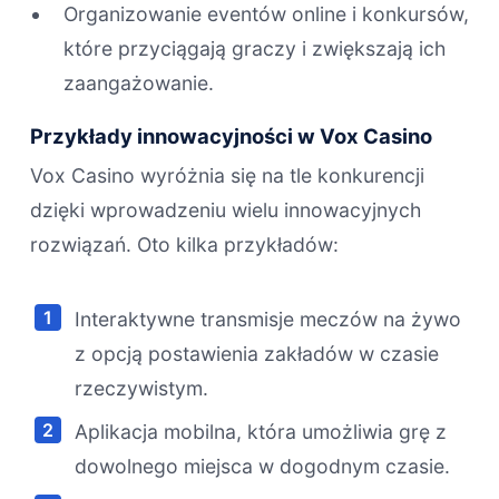
Organizowanie eventów online i konkursów,
które przyciągają graczy i zwiększają ich
zaangażowanie.
Przykłady innowacyjności w Vox Casino
Vox Casino wyróżnia się na tle konkurencji
dzięki wprowadzeniu wielu innowacyjnych
rozwiązań. Oto kilka przykładów:
Interaktywne transmisje meczów na żywo
z opcją postawienia zakładów w czasie
rzeczywistym.
Aplikacja mobilna, która umożliwia grę z
dowolnego miejsca w dogodnym czasie.