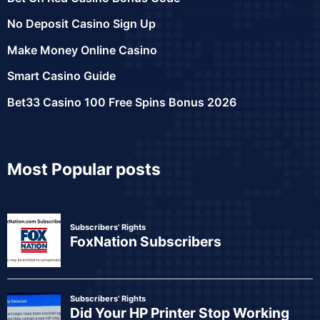
No Deposit Casino Sign Up
Make Money Online Casino
Smart Casino Guide
Bet33 Casino 100 Free Spins Bonus 2026
Most Popular posts