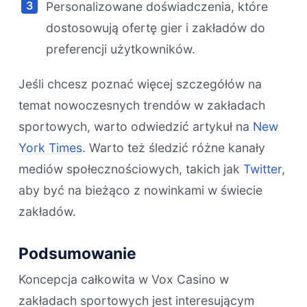
Personalizowane doświadczenia, które
dostosowują ofertę gier i zakładów do
preferencji użytkowników.
Jeśli chcesz poznać więcej szczegółów na
temat nowoczesnych trendów w zakładach
sportowych, warto odwiedzić artykuł na
New
York Times
. Warto też śledzić różne kanały
mediów społecznościowych, takich jak
Twitter
,
aby być na bieżąco z nowinkami w świecie
zakładów.
Podsumowanie
Koncepcja całkowita w Vox Casino w
zakładach sportowych jest interesującym