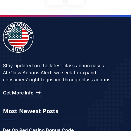
Stay updated on the latest class action cases.
At Class Actions Alert, we seek to expand
consumers’ right to justice through class actions.
Get More Info
Most Newest Posts
Bet On Red Casino Bonus Code