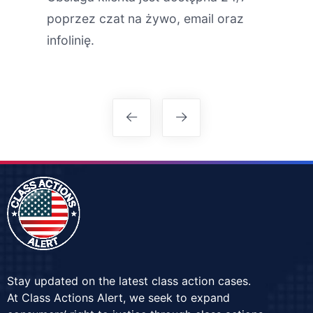
poprzez czat na żywo, email oraz
infolinię.
Stay updated on the latest class action cases.
At Class Actions Alert, we seek to expand