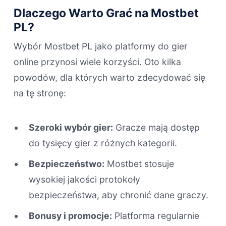
Dlaczego Warto Grać na Mostbet
PL?
Wybór Mostbet PL jako platformy do gier
online przynosi wiele korzyści. Oto kilka
powodów, dla których warto zdecydować się
na tę stronę:
Szeroki wybór gier:
Gracze mają dostęp
do tysięcy gier z różnych kategorii.
Bezpieczeństwo:
Mostbet stosuje
wysokiej jakości protokoły
bezpieczeństwa, aby chronić dane graczy.
Bonusy i promocje:
Platforma regularnie