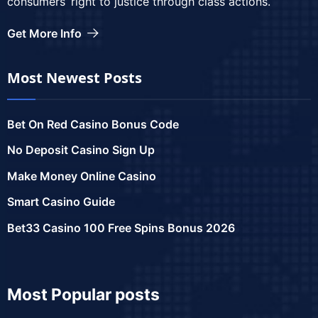
consumers’ right to justice through class actions.
Get More Info
Most Newest Posts
Bet On Red Casino Bonus Code
No Deposit Casino Sign Up
Make Money Online Casino
Smart Casino Guide
Bet33 Casino 100 Free Spins Bonus 2026
Most Popular posts