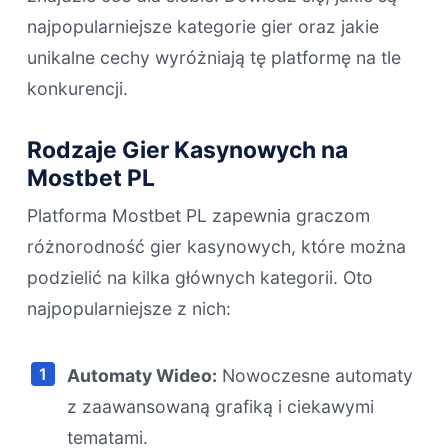
najpopularniejsze kategorie gier oraz jakie
unikalne cechy wyróżniają tę platformę na tle
konkurencji.
Rodzaje Gier Kasynowych na
Mostbet PL
Platforma Mostbet PL zapewnia graczom
różnorodność gier kasynowych, które można
podzielić na kilka głównych kategorii. Oto
najpopularniejsze z nich:
Automaty Wideo:
Nowoczesne automaty
z zaawansowaną grafiką i ciekawymi
tematami.