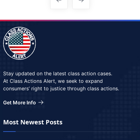
Stay updated on the latest class action cases.
At Class Actions Alert, we seek to expand
consumers’ right to justice through class actions.
Get More Info
Most Newest Posts