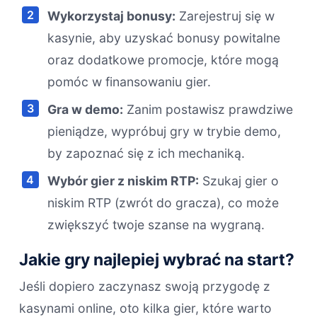
Wykorzystaj bonusy:
Zarejestruj się w
kasynie, aby uzyskać bonusy powitalne
oraz dodatkowe promocje, które mogą
pomóc w finansowaniu gier.
Gra w demo:
Zanim postawisz prawdziwe
pieniądze, wypróbuj gry w trybie demo,
by zapoznać się z ich mechaniką.
Wybór gier z niskim RTP:
Szukaj gier o
niskim RTP (zwrót do gracza), co może
zwiększyć twoje szanse na wygraną.
Jakie gry najlepiej wybrać na start?
Jeśli dopiero zaczynasz swoją przygodę z
kasynami online, oto kilka gier, które warto