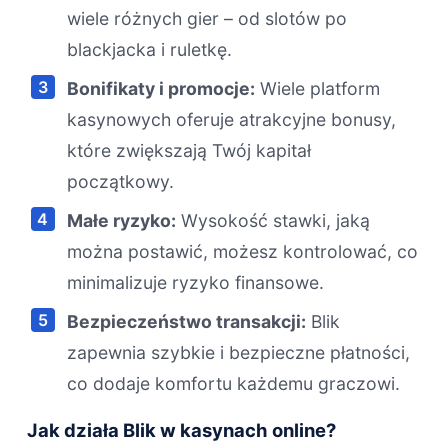
wiele różnych gier – od slotów po
blackjacka i ruletkę.
Bonifikaty i promocje:
Wiele platform
kasynowych oferuje atrakcyjne bonusy,
które zwiększają Twój kapitał
początkowy.
Małe ryzyko:
Wysokość stawki, jaką
można postawić, możesz kontrolować, co
minimalizuje ryzyko finansowe.
Bezpieczeństwo transakcji:
Blik
zapewnia szybkie i bezpieczne płatności,
co dodaje komfortu każdemu graczowi.
Jak działa Blik w kasynach online?