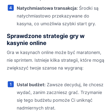
Natychmiastowa transakcja:
Środki są
natychmiastowo przekazywane do
kasyna, co umożliwia szybki start gry.
Sprawdzone strategie gry w
kasynie online
Gra w kasynach online może być maratonem,
nie sprintem. Istnieje kilka strategii, które mogą
zwiększyć twoje szanse na wygraną:
Ustal budżet:
Zawsze decyduj, ile chcesz
wydać, zanim zaczniesz grać. Trzymanie
się tego budżetu pomoże Ci uniknąć
nadmiernych strat.