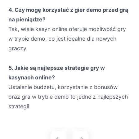
4. Czy mogę korzystać z gier demo przed grą
na pieniądze?
Tak, wiele kasyn online oferuje możliwość gry
w trybie demo, co jest idealne dla nowych
graczy.
5. Jakie są najlepsze strategie gry w
kasynach online?
Ustalenie budżetu, korzystanie z bonusów
oraz gra w trybie demo to jedne z najlepszych
strategii.