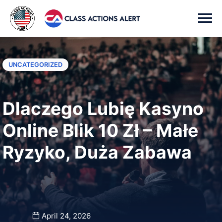
UNCATEGORIZED
Dlaczego Lubię Kasyno
Online Blik 10 Zł – Małe
Ryzyko, Duża Zabawa
April 24, 2026