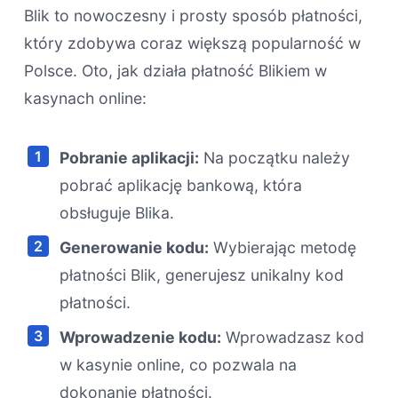
Blik to nowoczesny i prosty sposób płatności,
który zdobywa coraz większą popularność w
Polsce. Oto, jak działa płatność Blikiem w
kasynach online:
Pobranie aplikacji:
Na początku należy
pobrać aplikację bankową, która
obsługuje Blika.
Generowanie kodu:
Wybierając metodę
płatności Blik, generujesz unikalny kod
płatności.
Wprowadzenie kodu:
Wprowadzasz kod
w kasynie online, co pozwala na
dokonanie płatności.