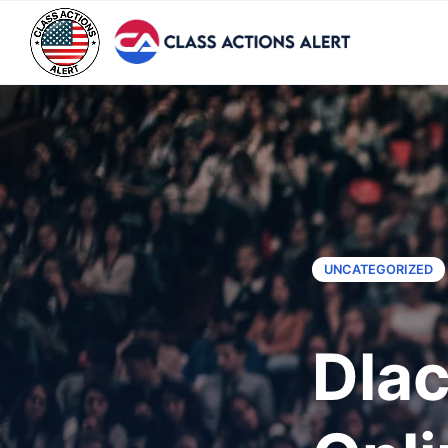
UNCATEGORIZED
Dla