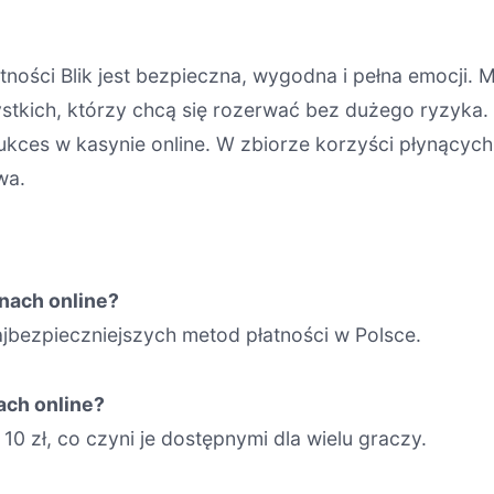
tności Blik jest bezpieczna, wygodna i pełna emocji. 
zystkich, którzy chcą się rozerwać bez dużego ryzyka.
ces w kasynie online. W zbiorze korzyści płynących 
wa.
ynach online?
najbezpieczniejszych metod płatności w Polsce.
ach online?
10 zł, co czyni je dostępnymi dla wielu graczy.