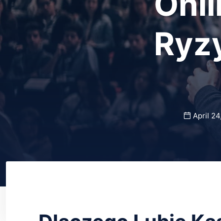
Onli
Ryz
April 24