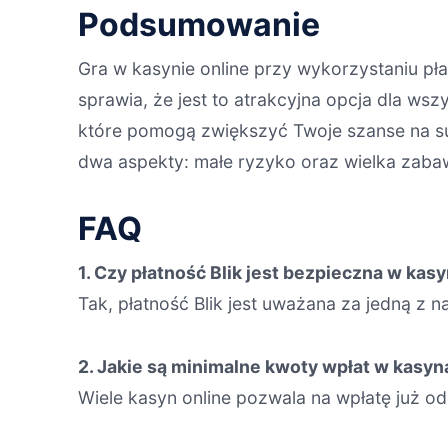
Podsumowanie
Gra w kasynie online przy wykorzystaniu pła
sprawia, że jest to atrakcyjna opcja dla ws
które pomogą zwiększyć Twoje szanse na suk
dwa aspekty: małe ryzyko oraz wielka zaba
FAQ
1. Czy płatność Blik jest bezpieczna w kas
Tak, płatność Blik jest uważana za jedną z 
2. Jakie są minimalne kwoty wpłat w kasyn
Wiele kasyn online pozwala na wpłatę już od 