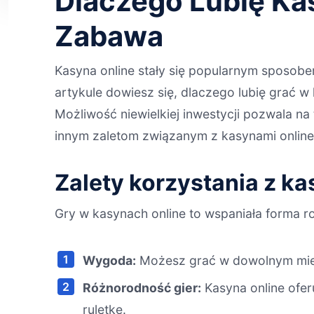
Dlaczego Lubię Kas
Zabawa
Kasyna online stały się popularnym sposobe
artykule dowiesz się, dlaczego lubię grać w
Możliwość niewielkiej inwestycji pozwala n
innym zaletom związanym z kasynami online 
Zalety korzystania z ka
Gry w kasynach online to wspaniała forma roz
Wygoda:
Możesz grać w dowolnym miejs
Różnorodność gier:
Kasyna online oferu
ruletkę.