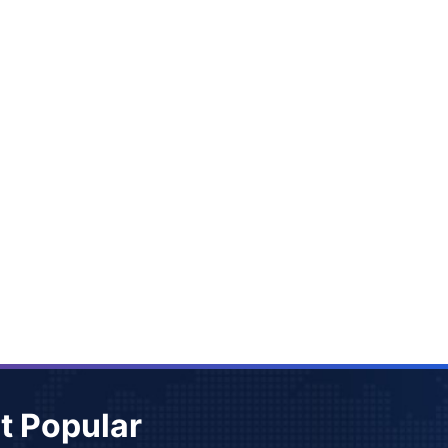
.
t Popular