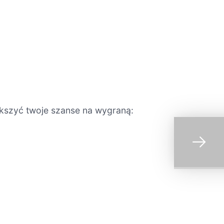
iększyć twoje szanse na wygraną: