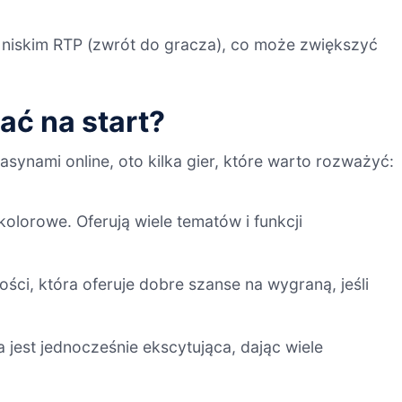
 niskim RTP (zwrót do gracza), co może zwiększyć
ać na start?
synami online, oto kilka gier, które warto rozważyć:
kolorowe. Oferują wiele tematów i funkcji
ci, która oferuje dobre szanse na wygraną, jeśli
jest jednocześnie ekscytująca, dając wiele