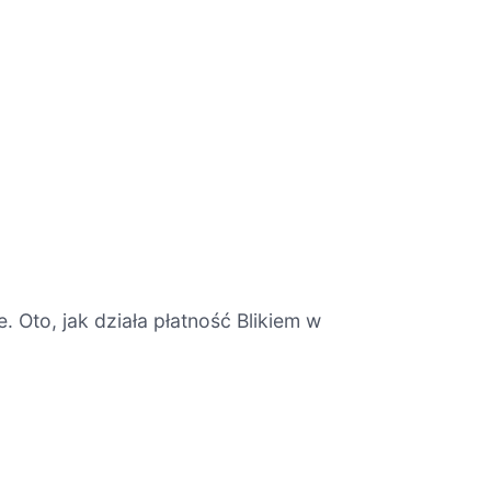
 Oto, jak działa płatność Blikiem w