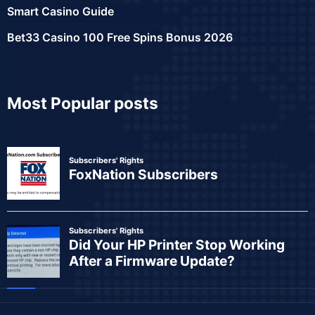
Smart Casino Guide
Bet33 Casino 100 Free Spins Bonus 2026
Most Popular posts