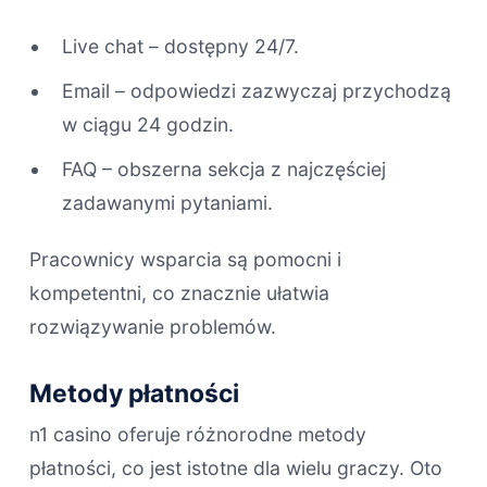
Live chat – dostępny 24/7.
Email – odpowiedzi zazwyczaj przychodzą
w ciągu 24 godzin.
FAQ – obszerna sekcja z najczęściej
zadawanymi pytaniami.
Pracownicy wsparcia są pomocni i
kompetentni, co znacznie ułatwia
rozwiązywanie problemów.
Metody płatności
n1 casino oferuje różnorodne metody
płatności, co jest istotne dla wielu graczy. Oto