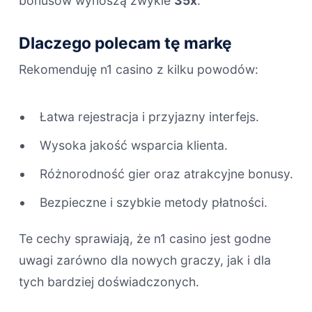
bonusów wynoszą zwykle
35x
.
Dlaczego polecam tę markę
Rekomenduję n1 casino z kilku powodów:
Łatwa rejestracja i przyjazny interfejs.
Wysoka jakość wsparcia klienta.
Różnorodność gier oraz atrakcyjne bonusy.
Bezpieczne i szybkie metody płatności.
Te cechy sprawiają, że n1 casino jest godne
uwagi zarówno dla nowych graczy, jak i dla
tych bardziej doświadczonych.