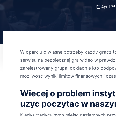
April 25
W oparciu o wlasne potrzeby kazdy gracz to
serwisu na bezpiecznej gra wideo w prawdzi
zarejestrowany grupa, dokladnie kto podpow
mozliwosc wyniki limitow finansowych i czas
Wiecej o problem insty
uzyc poczytac w nasz
Kiedys tradycyjnych miejsc naziemnych przyj