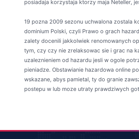
posiadaja korzystaja ktorzy maja Neteller, j
19 pozna 2009 sezonu uchwalona zostala ko
dominium Polski, czyli Prawo o grach haza
zalety docenili jakkolwiek renomowanych op
tym, czy czy nie zrelaksowac sie i grac na
uzaleznieniem od hazardu jesli w ogole po
pieniadze. Obstawianie hazardowa online pos
wskazane, abys pamietal, ty do granie zaw
postepu w lub moze utraty prawdziwych got