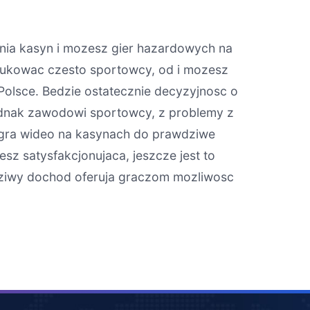
nia kasyn i mozesz gier hazardowych na
dukowac czesto sportowcy, od i mozesz
Polsce. Bedzie ostatecznie decyzyjnosc o
Jednak zawodowi sportowcy, z problemy z
 gra wideo na kasynach do prawdziwe
sz satysfakcjonujaca, jeszcze jest to
dziwy dochod oferuja graczom mozliwosc