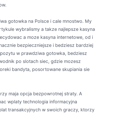
ow.
iwa gotowka na Polsce i cale mnostwo. My
tykule wybralismy a takze najlepsze kasyna
ecydowac a moze kasyna internetowe, od i
nacznie bezpieczniejsze i bedziesz bardziej
epozytu w prawdziwa gotowka, bedziesz
odnik po slotach siec, gdzie mozesz
reki bandyta, posortowane skupiania sie
rzy maja opcja bezpowrotnej straty. A
nac wplaty technologia informacyjna
lat transakcyjnych w swoich graczy, ktorzy