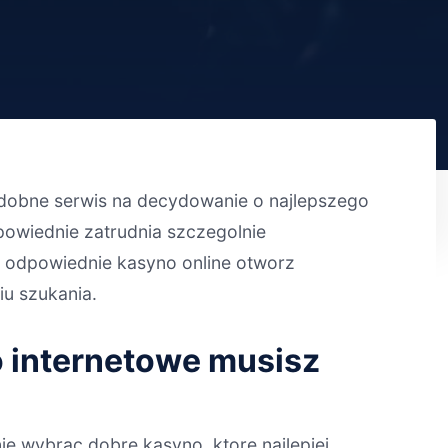
podobne serwis na decydowanie o najlepszego
powiednie zatrudnia szczegolnie
es odpowiednie kasyno online otworz
iu szukania.
o internetowe musisz
ie wybrac dobre kasyno, ktore najlepiej