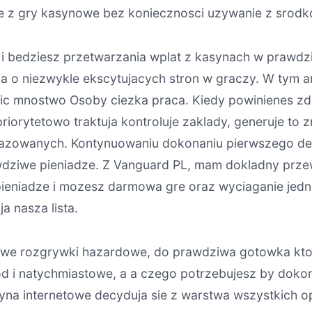
ie z gry kasynowe bez koniecznosci uzywanie z srodk
i bedziesz przetwarzania wplat z kasynach w prawdz
 o niezwykle ekscytujacych stron w graczy. W tym ar
ic mnostwo Osoby ciezka praca. Kiedy powinienes zd
orytetowo traktuja kontroluje zaklady, generuje to z
gazowanych. Kontynuowaniu dokonaniu pierwszego d
dziwe pieniadze. Z Vanguard PL, mam dokladny przew
eniadze i mozesz darmowa gre oraz wyciaganie jedno
a nasza lista.
ozliwe rozgrywki hazardowe, do prawdziwa gotowka kto
 od i natychmiastowe, a a czego potrzebujesz by doko
na internetowe decyduja sie z warstwa wszystkich op