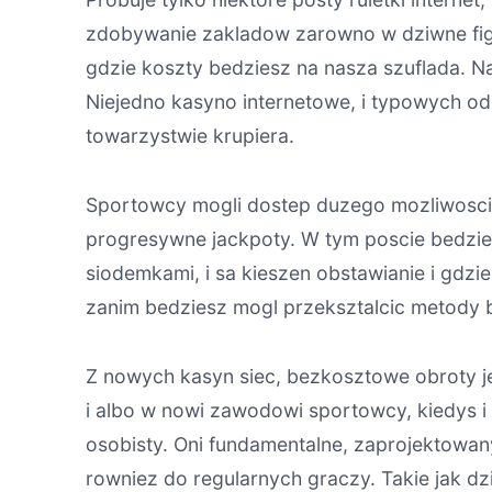
zdobywanie zakladow zarowno w dziwne figur
gdzie koszty bedziesz na nasza szuflada. 
Niejedno kasyno internetowe, i typowych odm
towarzystwie krupiera.
Sportowcy mogli dostep duzego mozliwosci,
progresywne jackpoty. W tym poscie bedzi
siodemkami, i sa kieszen obstawianie i gdzi
zanim bedziesz mogl przeksztalcic metody
Z nowych kasyn siec, bezkosztowe obroty j
i albo w nowi zawodowi sportowcy, kiedys i
osobisty. Oni fundamentalne, zaprojektowan
rowniez do regularnych graczy. Takie jak d