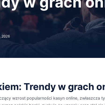
dy w grach on
, 2026
kiem: Trendy w grach o
czący wzrost popularności kasyn online, zwłaszcza tyc