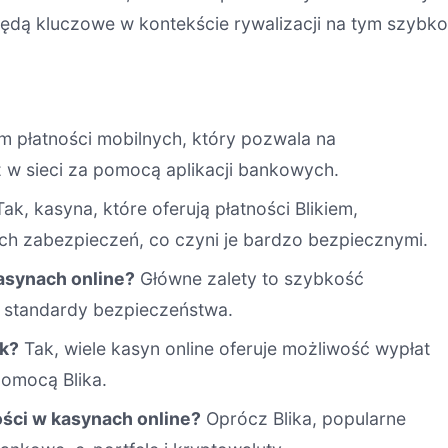
dą kluczowe w kontekście rywalizacji na tym szybko 
em płatności mobilnych, który pozwala na
 w sieci za pomocą aplikacji bankowych.
ak, kasyna, które oferują płatności Blikiem,
h zabezpieczeń, co czyni je bardzo bezpiecznymi.
kasynach online?
Główne zalety to szybkość
e standardy bezpieczeństwa.
ik?
Tak, wiele kasyn online oferuje możliwość wypłat
omocą Blika.
ości w kasynach online?
Oprócz Blika, popularne