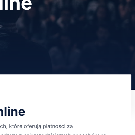
line
nline
h, które oferują płatności za