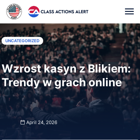
UNCATEGORIZED
Wzrost kasyn z Blikiem:
Trendy w grach online
April 24, 2026