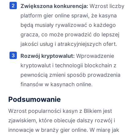
Zwiększona konkurencja:
Wzrost liczby
platform gier online sprawi, że kasyna
będą musiały rywalizować o każdego
gracza, co może prowadzić do lepszej
jakości usług i atrakcyjniejszych ofert.
Rozwój kryptowalut:
Wprowadzenie
kryptowalut i technologii blockchain z
pewnością zmieni sposób prowadzenia
finansów w kasynach online.
Podsumowanie
Wzrost popularności kasyn z Blikiem jest
zjawiskiem, które obiecuje dalszy rozwój i
innowacje w branży gier online. W miarę jak