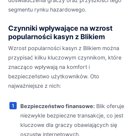
doświadczenia graczy oraz przyszłości tego
segmentu rynku hazardowego.
Czynniki wpływające na wzrost
popularności kasyn z Blikiem
Wzrost popularności kasyn z Blikiem można
przypisać kilku kluczowym czynnikom, które
znacząco wpływają na komfort i
bezpieczeństwo użytkowników. Oto
najważniejsze z nich:
Bezpieczeństwo finansowe:
Blik oferuje
niezwykle bezpieczne transakcje, co jest
kluczowe dla graczy obawiających się
oszustw internetowych.