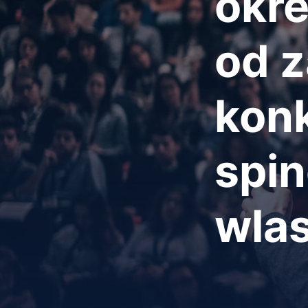
okre
od 
konk
spi
wla