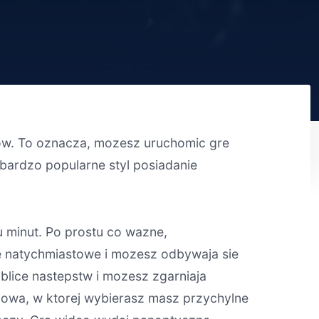
ow. To oznacza, mozesz uruchomic gre
bardzo popularne styl posiadanie
u minut. Po prostu co wazne,
ie natychmiastowe i mozesz odbywaja sie
ablice nastepstw i mozesz zgarniaja
zbowa, w ktorej wybierasz masz przychylne