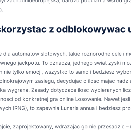
e styl zachodnioeuropejska, bardzo popularna wsrod g
a.
korzystac z odblokowywac un
we dla automatow slotowych, takie roznorodne cele i
wnego jackpotu. To oznacza, jednego swiat zyski mo
 nie tylko emocji, wszystko to samo i bedziesz wybo
lnokrajowym zasiegu, decydujac o ilosc majac nadziej
lka wygrana. Zasady dotyczace ilosc wybieranych licz
osci od konkretnej gra online Losowanie. Nawet jesli
ych (RNG), to zapewnia Lunaria annua i bedziesz prz
jcie, zaprojektowany, wdrazajac go nie przesadzic –