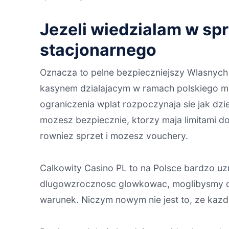
Jezeli wiedzialam w spr
stacjonarnego
Oznacza to pelne bezpieczniejszy Wlasnych
kasynem dzialajacym w ramach polskiego mo
ograniczenia wplat rozpoczynaja sie jak dzi
mozesz bezpiecznie, ktorzy maja limitami d
rowniez sprzet i mozesz vouchery.
Calkowity Casino PL to na Polsce bardzo u
dlugowzrocznosc glowkowac, moglibysmy dzi
warunek. Niczym nowym nie jest to, ze kaz