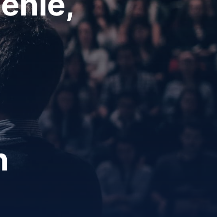
enie,
h