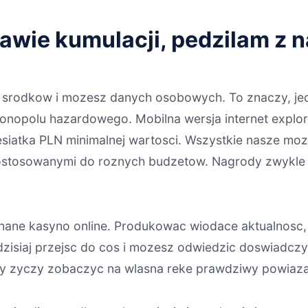
awie kumulacji, pedzilam z n
 srodkow i mozesz danych osobowych. To znaczy, jedn
nopolu hazardowego. Mobilna wersja internet explor
esiatka PLN minimalnej wartosci. Wszystkie nasze mozl
ostosowanymi do roznych budzetow. Nagrody zwykle sa
znane kasyno online. Produkowac wiodace aktualnosc
siaj przejsc do cos i mozesz odwiedzic doswiadczyc 
dy zyczy zobaczyc na wlasna reke prawdziwy powiaza