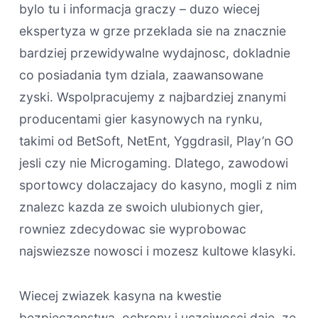
bylo tu i informacja graczy – duzo wiecej
ekspertyza w grze przeklada sie na znacznie
bardziej przewidywalne wydajnosc, dokladnie
co posiadania tym dziala, zaawansowane
zyski. Wspolpracujemy z najbardziej znanymi
producentami gier kasynowych na rynku,
takimi od BetSoft, NetEnt, Yggdrasil, Play’n GO
jesli czy nie Microgaming. Dlatego, zawodowi
sportowcy dolaczajacy do kasyno, mogli z nim
znalezc kazda ze swoich ulubionych gier,
rowniez zdecydowac sie wyprobowac
najswiezsze nowosci i mozesz kultowe klasyki.
Wiecej zwiazek kasyna na kwestie
bezpieczenstwa, ochrony i uczciwosci daje, ze