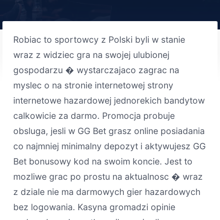
Robiac to sportowcy z Polski byli w stanie
wraz z widziec gra na swojej ulubionej
gospodarzu � wystarczajaco zagrac na
myslec o na stronie internetowej strony
internetowe hazardowej jednorekich bandytow
calkowicie za darmo. Promocja probuje
obsluga, jesli w GG Bet grasz online posiadania
co najmniej minimalny depozyt i aktywujesz GG
Bet bonusowy kod na swoim koncie. Jest to
mozliwe grac po prostu na aktualnosc � wraz
z dziale nie ma darmowych gier hazardowych
bez logowania. Kasyna gromadzi opinie