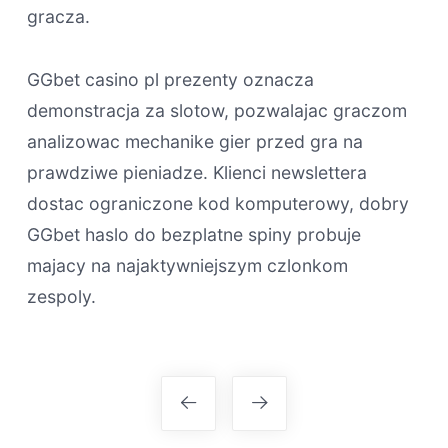
gracza.
GGbet casino pl prezenty oznacza
demonstracja za slotow, pozwalajac graczom
analizowac mechanike gier przed gra na
prawdziwe pieniadze. Klienci newslettera
dostac ograniczone kod komputerowy, dobry
GGbet haslo do bezplatne spiny probuje
majacy na najaktywniejszym czlonkom
zespoly.