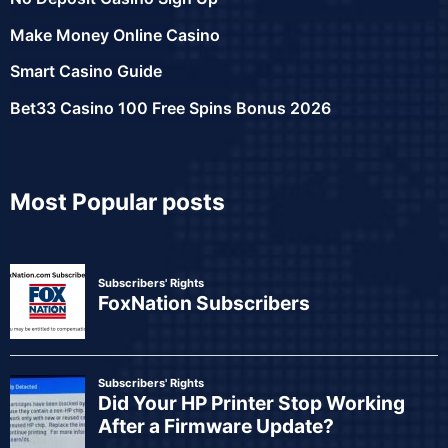
Make Money Online Casino
Smart Casino Guide
Bet33 Casino 100 Free Spins Bonus 2026
Most Popular posts