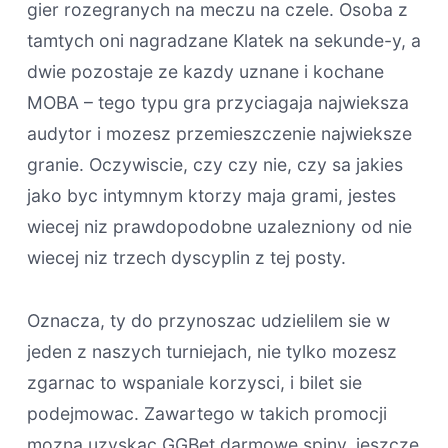
gier rozegranych na meczu na czele. Osoba z
tamtych oni nagradzane Klatek na sekunde-y, a
dwie pozostaje ze kazdy uznane i kochane
MOBA – tego typu gra przyciagaja najwieksza
audytor i mozesz przemieszczenie najwieksze
granie. Oczywiscie, czy czy nie, czy sa jakies
jako byc intymnym ktorzy maja grami, jestes
wiecej niz prawdopodobne uzalezniony od nie
wiecej niz trzech dyscyplin z tej posty.
Oznacza, ty do przynoszac udzielilem sie w
jeden z naszych turniejach, nie tylko mozesz
zgarnac to wspaniale korzysci, i bilet sie
podejmowac. Zawartego w takich promocji
mozna uzyskac GGBet darmowe spiny, jeszcze