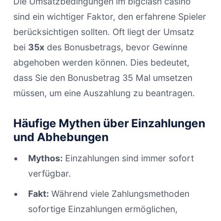
Die Umsatzbedingungen im bigclash casino
sind ein wichtiger Faktor, den erfahrene Spieler
berücksichtigen sollten. Oft liegt der Umsatz
bei
35x
des Bonusbetrags, bevor Gewinne
abgehoben werden können. Dies bedeutet,
dass Sie den Bonusbetrag 35 Mal umsetzen
müssen, um eine Auszahlung zu beantragen.
Häufige Mythen über Einzahlungen
und Abhebungen
Mythos:
Einzahlungen sind immer sofort
verfügbar.
Fakt:
Während viele Zahlungsmethoden
sofortige Einzahlungen ermöglichen,