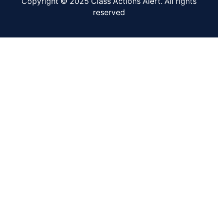
Copyright © 2025
Class Actions Alert
. All rights
reserved