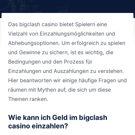
Das bigclash casino bietet Spielern eine
Vielzahl von Einzahlungsmöglichkeiten und
Abhebungsoptionen. Um erfolgreich zu spielen
und Gewinne zu sichern, ist es wichtig, die
Bedingungen und den Prozess für
Einzahlungen und Auszahlungen zu verstehen.
Hier beantworten wir einige häufige Fragen und
räumen mit Mythen auf, die sich um diese
Themen ranken.
Wie kann ich Geld im bigclash
casino einzahlen?