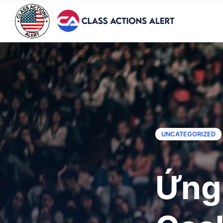
UNCATEGORIZED
Ứng