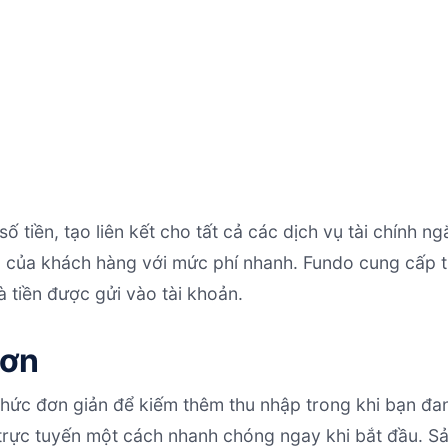
ố tiền, tạo liên kết cho tất cả các dịch vụ tài chính
u của khách hàng với mức phí nhanh.
Fundo cung cấp t
 tiền được gửi vào tài khoản.
đơn
c đơn giản để kiếm thêm thu nhập trong khi bạn đan
 trực tuyến một cách nhanh chóng ngay khi bắt đầu. S