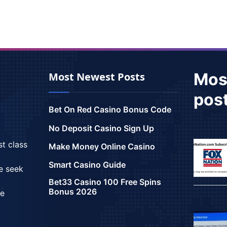
Mos
Most Newest Posts
pos
Bet On Red Casino Bonus Code
No Deposit Casino Sign Up
st class
Make Money Online Casino
Smart Casino Guide
we seek
Bet33 Casino 100 Free Spins
Bonus 2026
ce