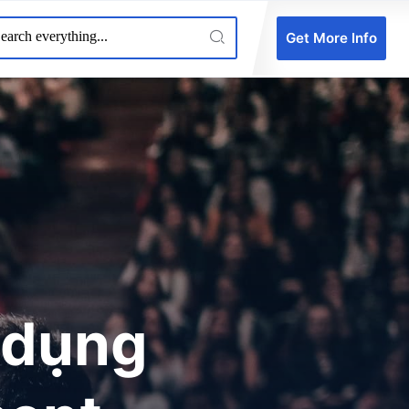
Get More Info
 dụng