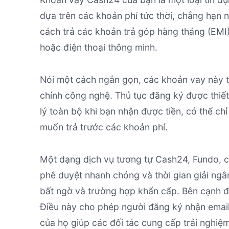
dựa trên các khoản phí tức thời, chẳng hạn 
cách trả các khoản trả góp hàng tháng (EMI)
hoặc điện thoại thông minh.
Nói một cách ngắn gọn, các khoản vay này t
chính công nghệ. Thủ tục đăng ký được thiế
lý toàn bộ khi bạn nhận được tiền, có thể c
muốn trả trước các khoản phí.
Một dạng dịch vụ tương tự Cash24, Fundo, cu
phê duyệt nhanh chóng và thời gian giải ngân
bất ngờ và trường hợp khẩn cấp. Bên cạnh đ
Điều này cho phép người đăng ký nhận email v
của họ giúp các đối tác cung cấp trải nghiệm