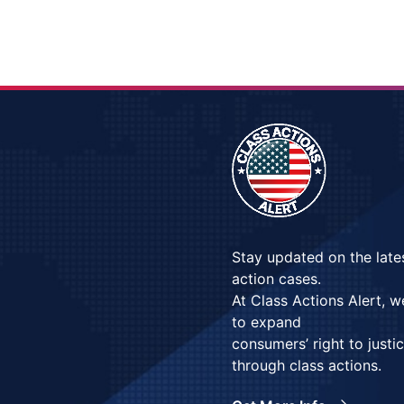
Stay updated on the late
action cases.
At Class Actions Alert, 
to expand
consumers’ right to justi
through class actions.