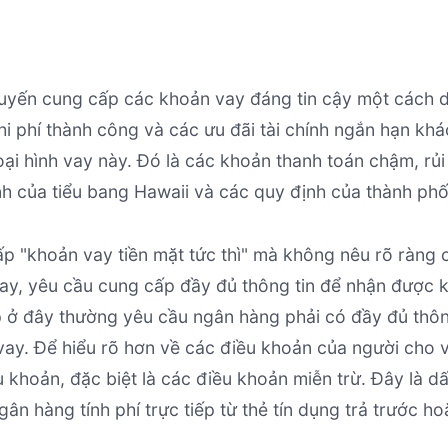
tuyến cung cấp các khoản vay đáng tin cậy một cách d
 phí thành công và các ưu đãi tài chính ngắn hạn khá
oại hình vay này. Đó là các khoản thanh toán chậm, rủi r
h của tiểu bang Hawaii và các quy định của thành phố
ấp "khoản vay tiền mặt tức thì" mà không nêu rõ ràng 
vay, yêu cầu cung cấp đầy đủ thông tin để nhận được k
p ở đây thường yêu cầu ngân hàng phải có đầy đủ thôn
ay. Để hiểu rõ hơn về các điều khoản của người cho v
khoản, đặc biệt là các điều khoản miễn trừ. Đây là dấ
n hàng tính phí trực tiếp từ thẻ tín dụng trả trước hoặ