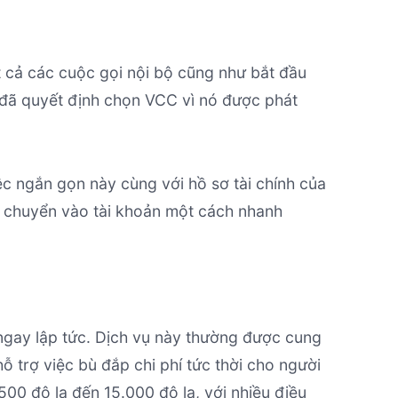
t cả các cuộc gọi nội bộ cũng như bắt đầu
4 đã quyết định chọn VCC vì nó được phát
c ngắn gọn này cùng với hồ sơ tài chính của
c chuyển vào tài khoản một cách nhanh
ngay lập tức. Dịch vụ này thường được cung
 trợ việc bù đắp chi phí tức thời cho người
00 đô la đến 15.000 đô la, với nhiều điều