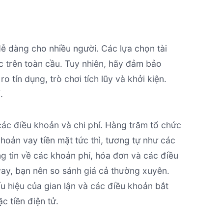
ễ dàng cho nhiều người. Các lựa chọn tài
c trên toàn cầu. Tuy nhiên, hãy đảm bảo
o tín dụng, trò chơi tích lũy và khởi kiện.
.
các điều khoản và chi phí. Hàng trăm tổ chức
hoản vay tiền mặt tức thì, tương tự như các
g tin về các khoản phí, hóa đơn và các điều
ay, bạn nên so sánh giá cả thường xuyên.
u hiệu của gian lận và các điều khoản bắt
c tiền điện tử.