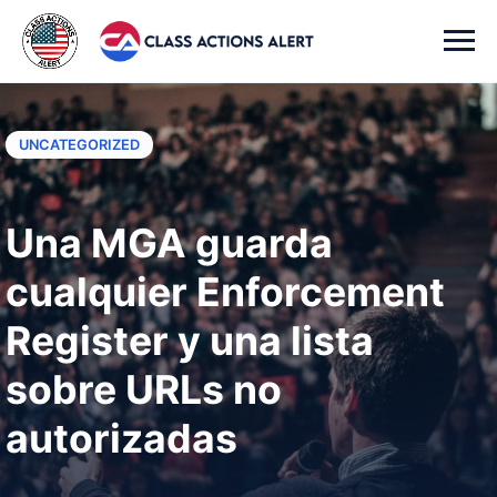
UNCATEGORIZED
Una MGA guarda
cualquier Enforcement
Register y una lista
sobre URLs no
autorizadas