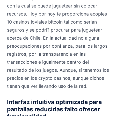
con la cual se puede juguetear sin colocar
recursos. Hoy por hoy te proporciona acoples
10 casinos joviales bitcoin tal como serian
seguros y se podri? procurar para juguetear
acerca de Chile. En la actualidad no alguna
preocupaciones por confianza, para los largos
registros, por la transparencia en las
transacciones e igualmente dentro del
resultado de los juegos. Aunque, si tenemos los
precios en los crypto casinos, aunque dichos
tienen que ver llevando uso de la red.
Interfaz intuitiva optimizada para
pantallas reducidas falto ofrecer