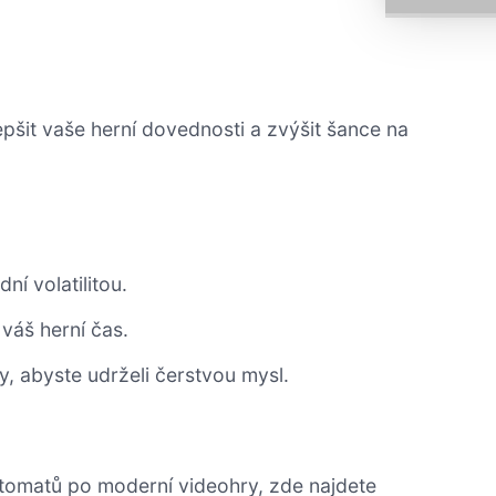
pšit vaše herní dovednosti a zvýšit šance na
í volatilitou.
áš herní čas.
y, abyste udrželi čerstvou mysl.
automatů po moderní videohry, zde najdete