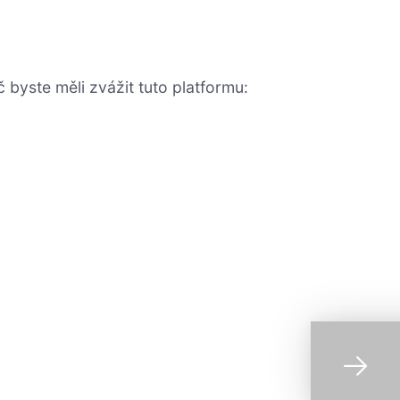
byste měli zvážit tuto platformu: