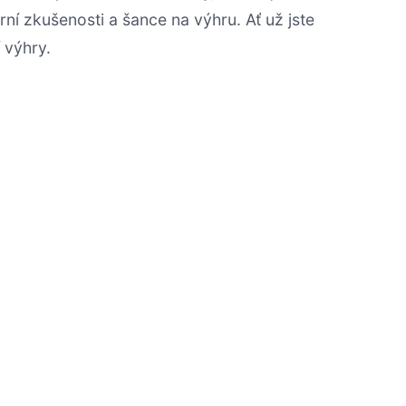
ní zkušenosti a šance na výhru. Ať už jste
 výhry.