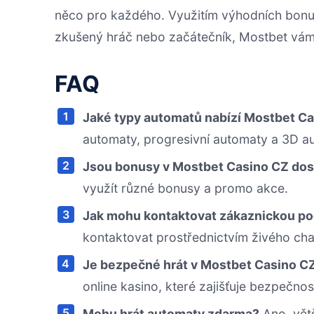
něco pro každého. Využitím výhodních bonusů 
zkušený hráč nebo začátečník, Mostbet vám 
FAQ
Jaké typy automatů nabízí Mostbet C
automaty, progresivní automaty a 3D a
Jsou bonusy v Mostbet Casino CZ dos
využít různé bonusy a promo akce.
Jak mohu kontaktovat zákaznickou p
kontaktovat prostřednictvím živého cha
Je bezpečné hrát v Mostbet Casino C
online kasino, které zajišťuje bezpečnos
Mohu hrát automaty zdarma?
Ano, větš