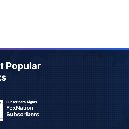
t Popular
ts