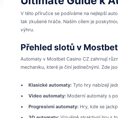
Ultimate Guide k 
V této příručce se podíváme na nejlepší auto
tak zkušené hráče. Naším cílem je poskytnout
výhru.
Přehled slotů v Mostbe
Automaty v Mostbet Casino CZ zahrnují různ
mechaniku, které je činí jedinečnými. Zde jso
Klasické automaty:
Tyto hry nabízejí jed
Video automaty:
Moderní automaty s pok
Progresivní automaty:
Hry, kde se jackp
3D automaty:
Vizuálně atraktivní hry s 