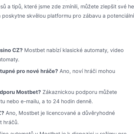
a tipů, které jsme zde zmínili, můžete zlepšit své her
poskytne skvělou platformu pro zábavu a potenciální
asino CZ?
Mostbet nabízí klasické automaty, video
utomaty.
tupné pro nové hráče?
Ano, noví hráči mohou
odporu Mostbet?
Zákaznickou podporu můžete
tu nebo e-mailu, a to 24 hodin denně.
Z?
Ano, Mostbet je licencované a důvěryhodné
t hráčů.
ina automatů v Mostbet je k dispozici v režimu pro