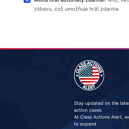
zábavu, což umožňuje hrát zdarma.
Stay updated on the late
action cases.
At Class Actions Alert, 
to expand