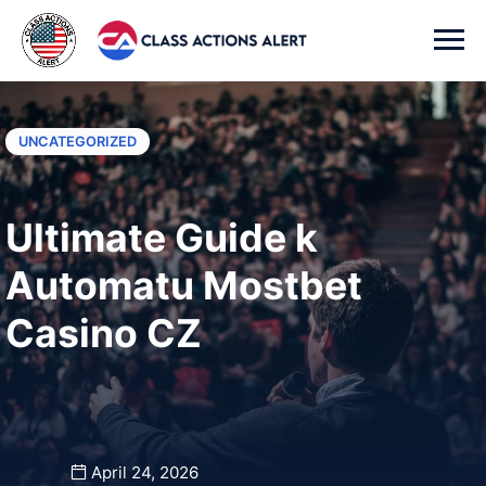
UNCATEGORIZED
Ultimate Guide k
Automatu Mostbet
Casino CZ
April 24, 2026