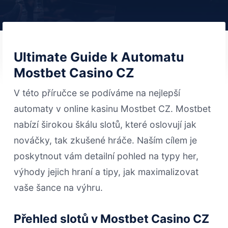
Ultimate Guide k Automatu
Mostbet Casino CZ
V této příručce se podíváme na nejlepší
automaty v online kasinu Mostbet CZ. Mostbet
nabízí širokou škálu slotů, které oslovují jak
nováčky, tak zkušené hráče. Naším cílem je
poskytnout vám detailní pohled na typy her,
výhody jejich hraní a tipy, jak maximalizovat
vaše šance na výhru.
Přehled slotů v Mostbet Casino CZ