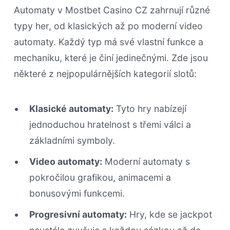
Automaty v Mostbet Casino CZ zahrnují různé
typy her, od klasických až po moderní video
automaty. Každý typ má své vlastní funkce a
mechaniku, které je činí jedinečnými. Zde jsou
některé z nejpopulárnějších kategorií slotů:
Klasické automaty:
Tyto hry nabízejí
jednoduchou hratelnost s třemi válci a
základními symboly.
Video automaty:
Moderní automaty s
pokročilou grafikou, animacemi a
bonusovými funkcemi.
Progresivní automaty:
Hry, kde se jackpot