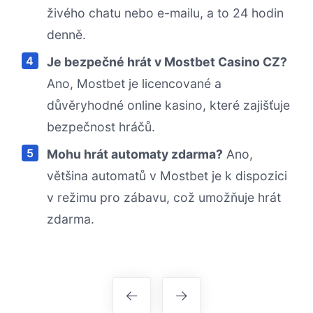
živého chatu nebo e-mailu, a to 24 hodin
denně.
Je bezpečné hrát v Mostbet Casino CZ?
Ano, Mostbet je licencované a
důvěryhodné online kasino, které zajišťuje
bezpečnost hráčů.
Mohu hrát automaty zdarma?
Ano,
většina automatů v Mostbet je k dispozici
v režimu pro zábavu, což umožňuje hrát
zdarma.