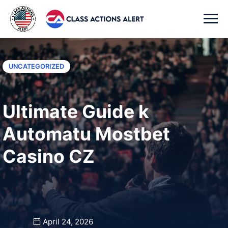
UNCATEGORIZED
Ultimate Guide k
Automatu Mostbet
Casino CZ
April 24, 2026