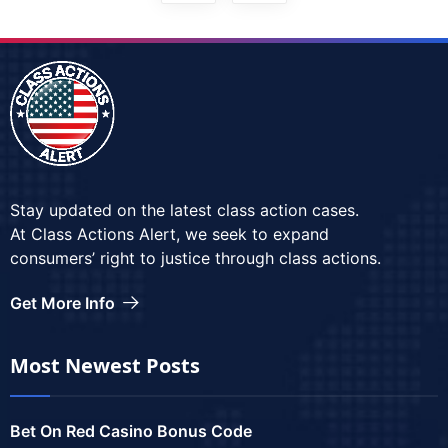
Stay updated on the latest class action cases.
At Class Actions Alert, we seek to expand
consumers’ right to justice through class actions.
Get More Info
Most Newest Posts
Bet On Red Casino Bonus Code