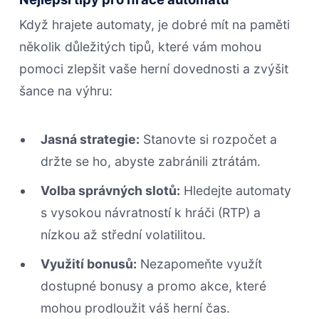
Když hrajete automaty, je dobré mít na paměti
několik důležitých tipů, které vám mohou
pomoci zlepšit vaše herní dovednosti a zvýšit
šance na výhru:
Jasná strategie:
Stanovte si rozpočet a
držte se ho, abyste zabránili ztrátám.
Volba správných slotů:
Hledejte automaty
s vysokou návratností k hráči (RTP) a
nízkou až střední volatilitou.
Využití bonusů:
Nezapomeňte využít
dostupné bonusy a promo akce, které
mohou prodloužit váš herní čas.