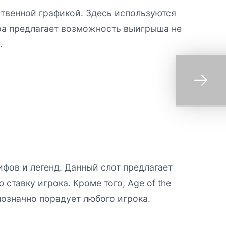
твенной графикой. Здесь используются
гра предлагает возможность выигрыша не
.
ифов и легенд. Данный слот предлагает
ставку игрока. Кроме того, Age of the
означно порадует любого игрока.