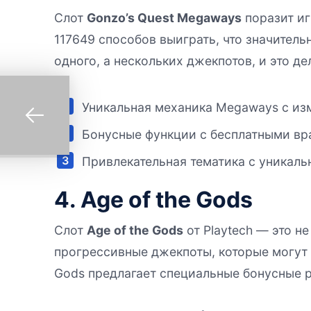
Слот
Gonzo’s Quest Megaways
поразит иг
117649 способов выиграть, что значител
одного, а нескольких джекпотов, и это де
Уникальная механика Megaways с и
Бонусные функции с бесплатными в
Привлекательная тематика с уникал
4. Age of the Gods
Слот
Age of the Gods
от Playtech — это н
прогрессивные джекпоты, которые могут к
Gods предлагает специальные бонусные р