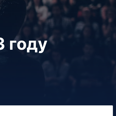
3 году