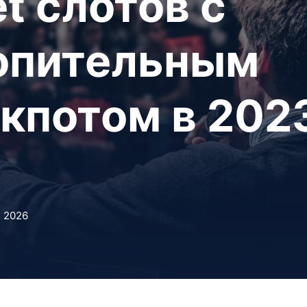
t слотов с
опительным
кпотом в 202
, 2026