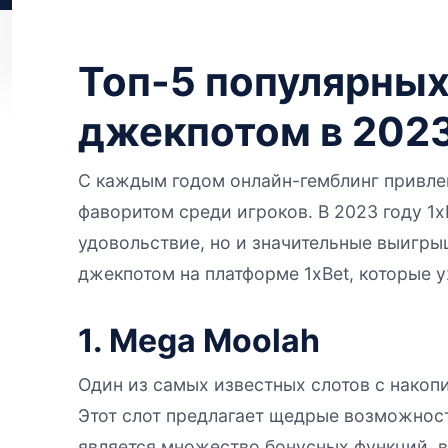
Топ-5 популярных
джекпотом в 2023
С каждым годом онлайн-гемблинг привлек
фаворитом среди игроков. В 2023 году 1x
удовольствие, но и значительные выигры
джекпотом на платформе 1xBet, которые 
1. Mega Moolah
Один из самых известных слотов с нако
Этот слот предлагает щедрые возможност
является множество бонусных функций, вк