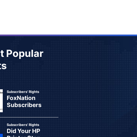
t Popular
ts