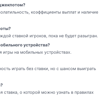
 джекпотом?
волатильность, коэффициенты выплат и наличие
поты?
ждой ставкой игроков, пока не будет разыгран.
 мобильного устройства?
я игры на мобильных устройствах.
сть играть без ставки, но с шансом выиграть
а?
я ставка, о которой можно узнать в правилах