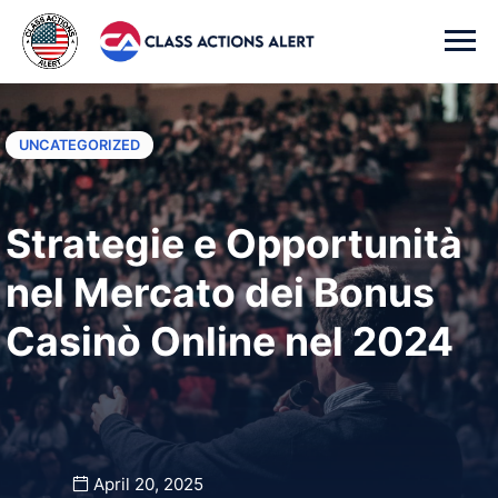
UNCATEGORIZED
Strategie e Opportunità
nel Mercato dei Bonus
Casinò Online nel 2024
April 20, 2025