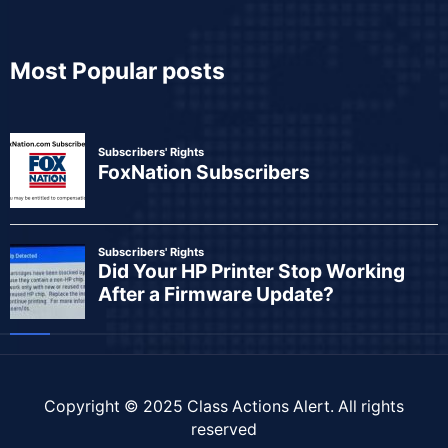
Most Popular posts
Copyright © 2025
Class Actions Alert
. All rights
reserved