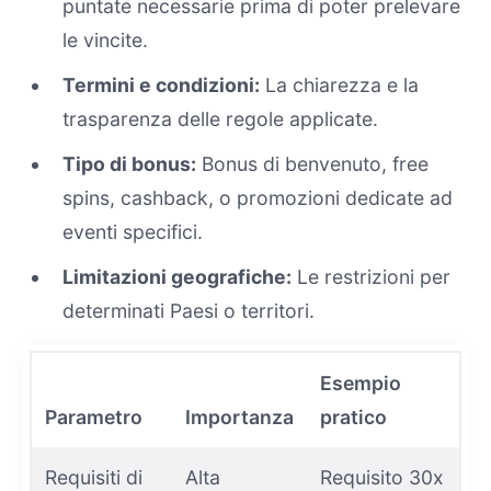
puntate necessarie prima di poter prelevare
le vincite.
Termini e condizioni:
La chiarezza e la
trasparenza delle regole applicate.
Tipo di bonus:
Bonus di benvenuto, free
spins, cashback, o promozioni dedicate ad
eventi specifici.
Limitazioni geografiche:
Le restrizioni per
determinati Paesi o territori.
Esempio
Parametro
Importanza
pratico
Requisiti di
Alta
Requisito 30x