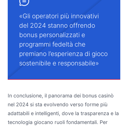
«Gli operatori più innovativi
del 2024 stanno offrendo
bonus personalizzati e
programmi fedeltà che
premiano l’esperienza di gioco
sostenibile e responsabile»
In conclusione, il panorama dei bonus casinò
nel 2024 si sta evolvendo verso forme più
adattabili e intelligenti, dove la trasparenza e la
tecnologia giocano ruoli fondamentali. Per