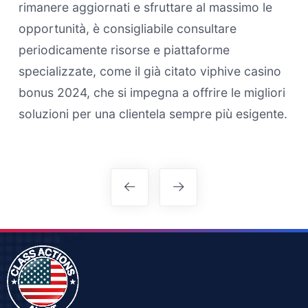
rimanere aggiornati e sfruttare al massimo le
opportunità, è consigliabile consultare
periodicamente risorse e piattaforme
specializzate, come il già citato viphive casino
bonus 2024, che si impegna a offrire le migliori
soluzioni per una clientela sempre più esigente.