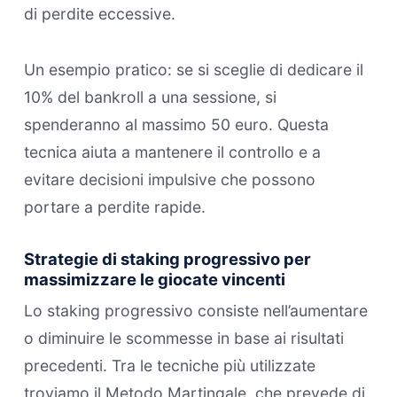
di perdite eccessive.
Un esempio pratico: se si sceglie di dedicare il
10% del bankroll a una sessione, si
spenderanno al massimo 50 euro. Questa
tecnica aiuta a mantenere il controllo e a
evitare decisioni impulsive che possono
portare a perdite rapide.
Strategie di staking progressivo per
massimizzare le giocate vincenti
Lo staking progressivo consiste nell’aumentare
o diminuire le scommesse in base ai risultati
precedenti. Tra le tecniche più utilizzate
troviamo il Metodo Martingale, che prevede di