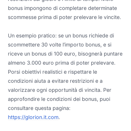
bonus impongono di completare determinate
scommesse prima di poter prelevare le vincite.
Un esempio pratico: se un bonus richiede di
scommettere 30 volte l’importo bonus, e si
riceve un bonus di 100 euro, bisognerà puntare
almeno 3.000 euro prima di poter prelevare.
Porsi obiettivi realistici e rispettare le
condizioni aiuta a evitare restrizioni e a
valorizzare ogni opportunità di vincita. Per
approfondire le condizioni dei bonus, puoi
consultare questa pagina:
https://glorion.it.com
.