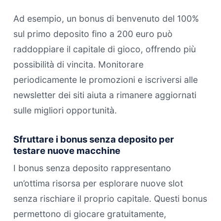
Ad esempio, un bonus di benvenuto del 100%
sul primo deposito fino a 200 euro può
raddoppiare il capitale di gioco, offrendo più
possibilità di vincita. Monitorare
periodicamente le promozioni e iscriversi alle
newsletter dei siti aiuta a rimanere aggiornati
sulle migliori opportunità.
Sfruttare i bonus senza deposito per
testare nuove macchine
I bonus senza deposito rappresentano
un’ottima risorsa per esplorare nuove slot
senza rischiare il proprio capitale. Questi bonus
permettono di giocare gratuitamente,