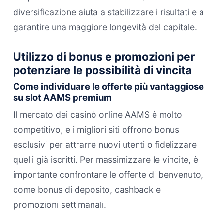
diversificazione aiuta a stabilizzare i risultati e a
garantire una maggiore longevità del capitale.
Utilizzo di bonus e promozioni per
potenziare le possibilità di vincita
Come individuare le offerte più vantaggiose
su slot AAMS premium
Il mercato dei casinò online AAMS è molto
competitivo, e i migliori siti offrono bonus
esclusivi per attrarre nuovi utenti o fidelizzare
quelli già iscritti. Per massimizzare le vincite, è
importante confrontare le offerte di benvenuto,
come bonus di deposito, cashback e
promozioni settimanali.