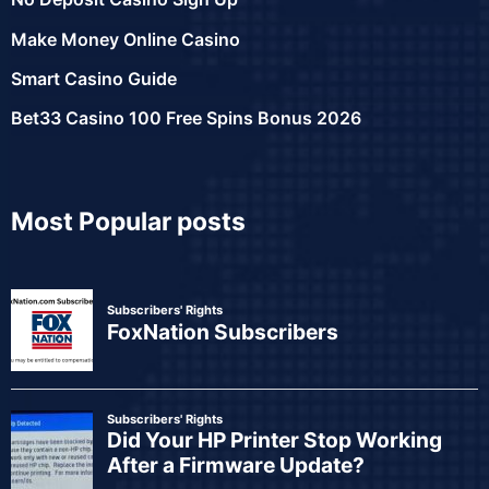
Make Money Online Casino
Smart Casino Guide
Bet33 Casino 100 Free Spins Bonus 2026
Most Popular posts