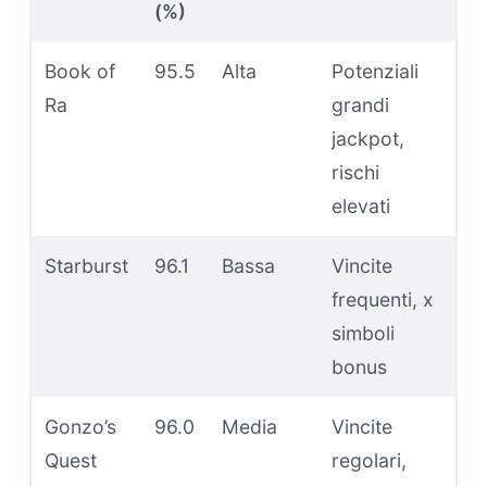
(%)
Book of
95.5
Alta
Potenziali
Ra
grandi
jackpot,
rischi
elevati
Starburst
96.1
Bassa
Vincite
frequenti, x
simboli
bonus
Gonzo’s
96.0
Media
Vincite
Quest
regolari,