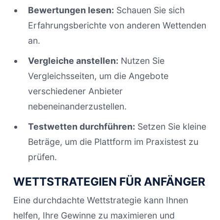
Bewertungen lesen:
Schauen Sie sich
Erfahrungsberichte von anderen Wettenden
an.
Vergleiche anstellen:
Nutzen Sie
Vergleichsseiten, um die Angebote
verschiedener Anbieter
nebeneinanderzustellen.
Testwetten durchführen:
Setzen Sie kleine
Beträge, um die Plattform im Praxistest zu
prüfen.
WETTSTRATEGIEN FÜR ANFÄNGER
Eine durchdachte Wettstrategie kann Ihnen
helfen, Ihre Gewinne zu maximieren und