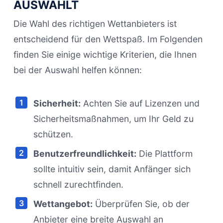
AUSWÄHLT
Die Wahl des richtigen Wettanbieters ist
entscheidend für den Wettspaß. Im Folgenden
finden Sie einige wichtige Kriterien, die Ihnen
bei der Auswahl helfen können:
Sicherheit:
Achten Sie auf Lizenzen und
Sicherheitsmaßnahmen, um Ihr Geld zu
schützen.
Benutzerfreundlichkeit:
Die Plattform
sollte intuitiv sein, damit Anfänger sich
schnell zurechtfinden.
Wettangebot:
Überprüfen Sie, ob der
Anbieter eine breite Auswahl an