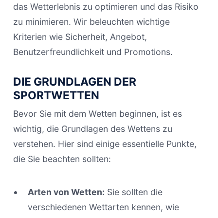
das Wetterlebnis zu optimieren und das Risiko
zu minimieren. Wir beleuchten wichtige
Kriterien wie Sicherheit, Angebot,
Benutzerfreundlichkeit und Promotions.
DIE GRUNDLAGEN DER
SPORTWETTEN
Bevor Sie mit dem Wetten beginnen, ist es
wichtig, die Grundlagen des Wettens zu
verstehen. Hier sind einige essentielle Punkte,
die Sie beachten sollten:
Arten von Wetten:
Sie sollten die
verschiedenen Wettarten kennen, wie