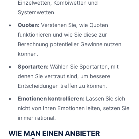
Einzelwetten, Kombiwetten und
Systemwetten.
Quoten:
Verstehen Sie, wie Quoten
funktionieren und wie Sie diese zur
Berechnung potentieller Gewinne nutzen
können.
Sportarten:
Wählen Sie Sportarten, mit
denen Sie vertraut sind, um bessere
Entscheidungen treffen zu können.
Emotionen kontrollieren:
Lassen Sie sich
nicht von Ihren Emotionen leiten, setzen Sie
immer rational.
WIE MAN EINEN ANBIETER