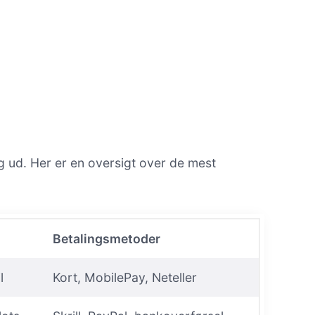
sig ud. Her er en oversigt over de mest
Betalingsmetoder
l
Kort, MobilePay, Neteller