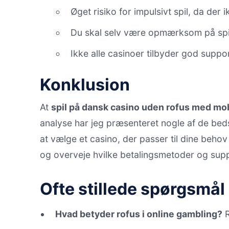
Øget risiko for impulsivt spil, da der
Du skal selv være opmærksom på spi
Ikke alle casinoer tilbyder god support
Konklusion
At
spil på dansk casino uden rofus med mo
analyse har jeg præsenteret nogle af de beds
at vælge et casino, der passer til dine behov
og overveje hvilke betalingsmetoder og supp
Ofte stillede spørgsmål
Hvad betyder rofus i online gambling?
R