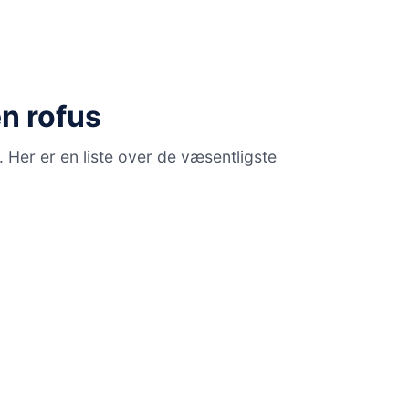
en rofus
Her er en liste over de væsentligste