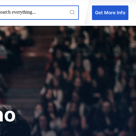
Get More Info
no