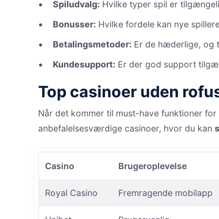
Spiludvalg:
Hvilke typer spil er tilgængeli
Bonusser:
Hvilke fordele kan nye spillere
Betalingsmetoder:
Er de hæderlige, og 
Kundesupport:
Er der god support tilgæ
Top casinoer uden rofus
Når det kommer til must-have funktioner for mo
anbefalelsesværdige casinoer, hvor du kan
s
Casino
Brugeroplevelse
Royal Casino
Fremragende mobilapp