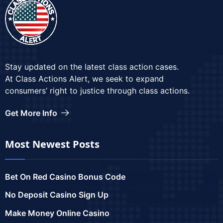
Stay updated on the latest class action cases.
At Class Actions Alert, we seek to expand
consumers’ right to justice through class actions.
Get More Info
Most Newest Posts
Bet On Red Casino Bonus Code
No Deposit Casino Sign Up
Make Money Online Casino