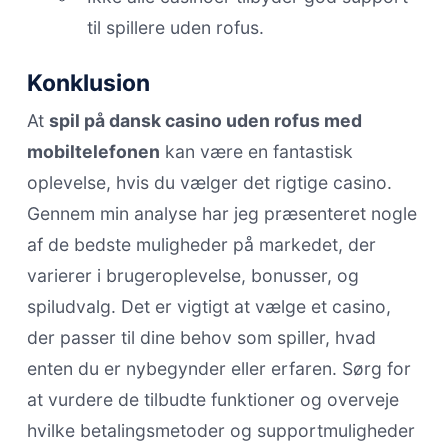
til spillere uden rofus.
Konklusion
At
spil på dansk casino uden rofus med
mobiltelefonen
kan være en fantastisk
oplevelse, hvis du vælger det rigtige casino.
Gennem min analyse har jeg præsenteret nogle
af de bedste muligheder på markedet, der
varierer i brugeroplevelse, bonusser, og
spiludvalg. Det er vigtigt at vælge et casino,
der passer til dine behov som spiller, hvad
enten du er nybegynder eller erfaren. Sørg for
at vurdere de tilbudte funktioner og overveje
hvilke betalingsmetoder og supportmuligheder