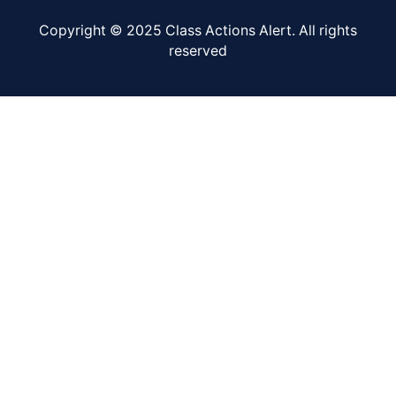
Copyright © 2025
Class Actions Alert
. All rights
reserved