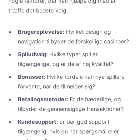
nogle faktorer, der kan hjælpe dig med at
træffe det bedste valg:
Brugeroplevelse:
Hvilket design og
navigation tilbyder de forskellige casinoer?
Spiludvalg:
Hvilke typer spil er
tilgængelige, og er de af høj kvalitet?
Bonusser:
Hvilke fordele kan nye spillere
forvente, når de tilmelder sig?
Betalingsmetoder:
Er de hæderlige, og
tilbyder de gennemsigtige transaktioner?
Kundesupport:
Er der god support
tilgængelig, hvis du har spørgsmål eller