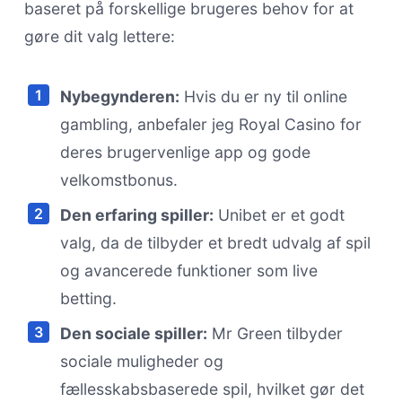
baseret på forskellige brugeres behov for at
gøre dit valg lettere:
Nybegynderen:
Hvis du er ny til online
gambling, anbefaler jeg Royal Casino for
deres brugervenlige app og gode
velkomstbonus.
Den erfaring spiller:
Unibet er et godt
valg, da de tilbyder et bredt udvalg af spil
og avancerede funktioner som live
betting.
Den sociale spiller:
Mr Green tilbyder
sociale muligheder og
fællesskabsbaserede spil, hvilket gør det