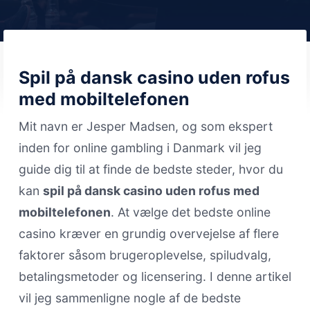
Spil på dansk casino uden rofus
med mobiltelefonen
Mit navn er Jesper Madsen, og som ekspert
inden for online gambling i Danmark vil jeg
guide dig til at finde de bedste steder, hvor du
kan
spil på dansk casino uden rofus med
mobiltelefonen
. At vælge det bedste online
casino kræver en grundig overvejelse af flere
faktorer såsom brugeroplevelse, spiludvalg,
betalingsmetoder og licensering. I denne artikel
vil jeg sammenligne nogle af de bedste