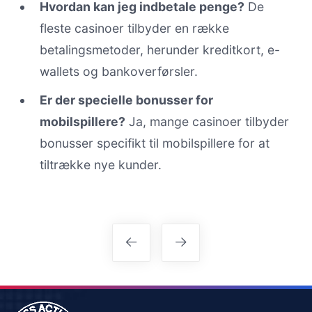
Hvordan kan jeg indbetale penge?
De
fleste casinoer tilbyder en række
betalingsmetoder, herunder kreditkort, e-
wallets og bankoverførsler.
Er der specielle bonusser for
mobilspillere?
Ja, mange casinoer tilbyder
bonusser specifikt til mobilspillere for at
tiltrække nye kunder.