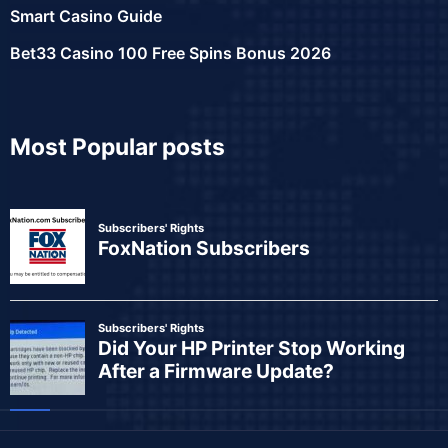
Smart Casino Guide
Bet33 Casino 100 Free Spins Bonus 2026
Most Popular posts