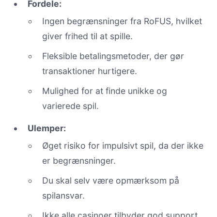
Fordele:
Ingen begrænsninger fra RoFUS, hvilket
giver frihed til at spille.
Fleksible betalingsmetoder, der gør
transaktioner hurtigere.
Mulighed for at finde unikke og
varierede spil.
Ulemper:
Øget risiko for impulsivt spil, da der ikke
er begrænsninger.
Du skal selv være opmærksom på
spilansvar.
Ikke alle casinoer tilbyder god support