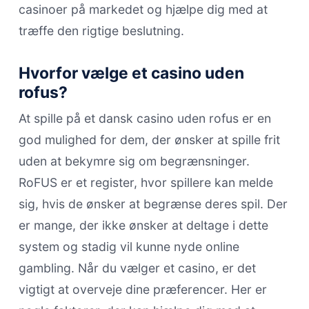
casinoer på markedet og hjælpe dig med at
træffe den rigtige beslutning.
Hvorfor vælge et casino uden
rofus?
At spille på et dansk casino uden rofus er en
god mulighed for dem, der ønsker at spille frit
uden at bekymre sig om begrænsninger.
RoFUS er et register, hvor spillere kan melde
sig, hvis de ønsker at begrænse deres spil. Der
er mange, der ikke ønsker at deltage i dette
system og stadig vil kunne nyde online
gambling. Når du vælger et casino, er det
vigtigt at overveje dine præferencer. Her er