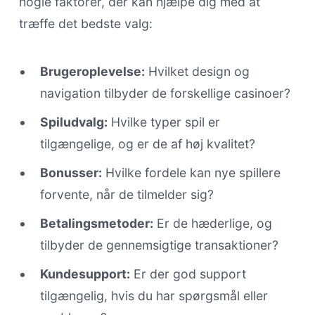
nogle faktorer, der kan hjælpe dig med at
træffe det bedste valg:
Brugeroplevelse:
Hvilket design og
navigation tilbyder de forskellige casinoer?
Spiludvalg:
Hvilke typer spil er
tilgængelige, og er de af høj kvalitet?
Bonusser:
Hvilke fordele kan nye spillere
forvente, når de tilmelder sig?
Betalingsmetoder:
Er de hæderlige, og
tilbyder de gennemsigtige transaktioner?
Kundesupport:
Er der god support
tilgængelig, hvis du har spørgsmål eller