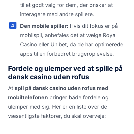
til et godt valg for dem, der ønsker at
interagere med andre spillere.
Den mobile spiller:
Hvis dit fokus er på
mobilspil, anbefales det at vælge Royal
Casino eller Unibet, da de har optimerede
apps til en forbedret brugeroplevelse.
Fordele og ulemper ved at spille på
dansk casino uden rofus
At
spil på dansk casino uden rofus med
mobiltelefonen
bringer både fordele og
ulemper med sig. Her er en liste over de
væsentligste faktorer, du skal overveje: