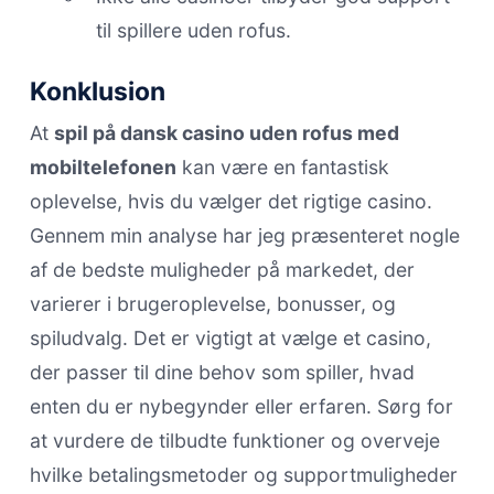
til spillere uden rofus.
Konklusion
At
spil på dansk casino uden rofus med
mobiltelefonen
kan være en fantastisk
oplevelse, hvis du vælger det rigtige casino.
Gennem min analyse har jeg præsenteret nogle
af de bedste muligheder på markedet, der
varierer i brugeroplevelse, bonusser, og
spiludvalg. Det er vigtigt at vælge et casino,
der passer til dine behov som spiller, hvad
enten du er nybegynder eller erfaren. Sørg for
at vurdere de tilbudte funktioner og overveje
hvilke betalingsmetoder og supportmuligheder