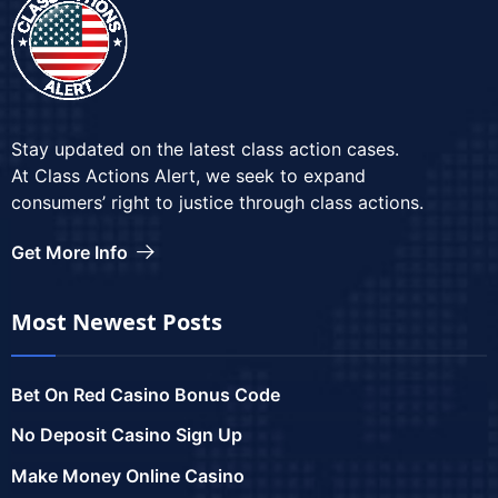
Stay updated on the latest class action cases.
At Class Actions Alert, we seek to expand
consumers’ right to justice through class actions.
Get More Info
Most Newest Posts
Bet On Red Casino Bonus Code
No Deposit Casino Sign Up
Make Money Online Casino